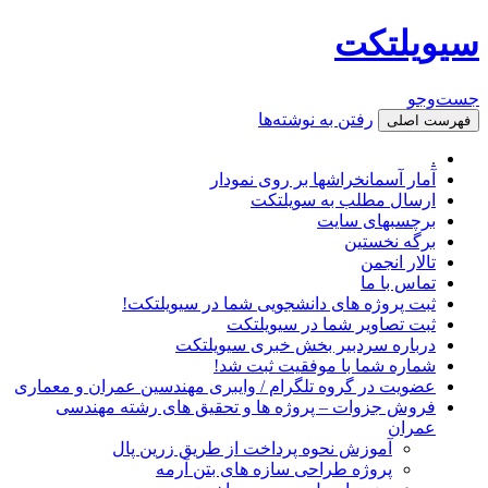
سیویلتکت
جست‌وجو
رفتن به نوشته‌ها
فهرست اصلی
.
آمار آسمانخراشها بر روی نمودار
ارسال مطلب به سویلتکت
برچسبهای سایت
برگه نخستین
تالار انجمن
تماس با ما
ثبت پروژه های دانشجویی شما در سیویلتکت!
ثبت تصاویر شما در سیویلتکت
درباره سردبیر بخش خبری سیویلتکت
شماره شما با موفقیت ثبت شد!
عضویت در گروه تلگرام / وایبری مهندسین عمران و معماری
فروش جزوات – پروژه ها و تحقیق های رشته مهندسی
عمران
آموزش نحوه پرداخت از طریق زرین پال
پروژه طراحی سازه های بتن آرمه