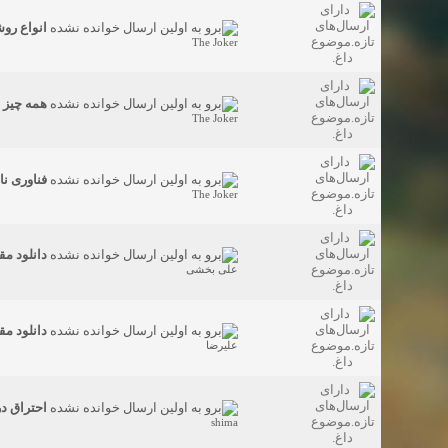
انواع رو
The Joker
همه چیز د
The Joker
فناوری نا
The Joker
دانلود مق
علی بخشی
دانلود مق
علیرضا
احتراق د
shima