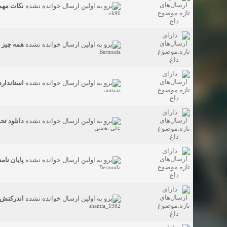
نکات مه
eli96
همه چیز در
Bermuda
استاندارده
anitaaz
دانلود ت
علی بخشی
پایان نا
Bermuda
اندرکنش خاک و سازه 
shantia_1982