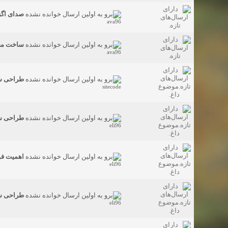
صدای اگز
ava96
ساخت مجس
ava96
طراحی سا
sitecode
طراحی س
eli96
اهمیت فو
eli96
طراحی س
eli96