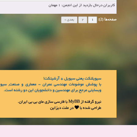
کاربرانِ درحال بازدید از این انجمن: 1 مهمان
صفحه‌ها (2):
1
2
بعدی »
سیویلتکت یعنی سیویل + آرشیتکت!
با پوشش موضوعات مهندسی عمران - معماری و صنعت, سیوی
وبسایتی مرجع برای مهندسین و دانشجویان این دو رشته است.
نیرو گرفته از
MyBB
با فارسی سازی
مای بی بی ایران
.
طراحی شده با
در
ملت دیزاین