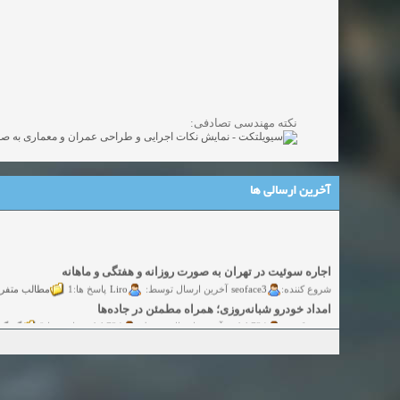
نکته مهندسی تصادفی:
آخرین ارسالی ها
اجاره سوئیت در تهران به صورت روزانه و هفتگی و ماهانه
شروع کننده:
seoface3
Liro
مطالب متفر
آخرین ارسال توسط:
پاسخ ها:1
امداد خودرو شبانه‌روزی؛ همراه مطمئن در جاده‌ها
شروع کننده:
yadak724
yadak724
گفتگو
آخرین ارسال توسط:
پاسخ ها:0
امور حقوقی تخصصی در زمینه‌های تجاری، پیمانکاری و ساختمانی
شروع کننده:
alimohri2
alimohri2
گفتگوی
آخرین ارسال توسط:
پاسخ ها:0
اخذ انواع ویزای امریکا
شروع کننده:
yasaminch
yasaminch
گفتگ
آخرین ارسال توسط:
پاسخ ها:0