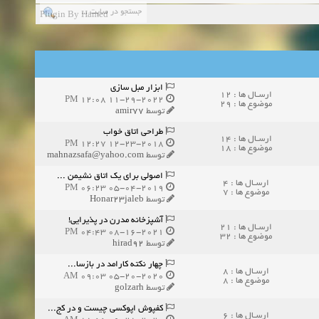
Plugin By Hamed
ن:11-04-2025
زمان:02-26-2025
ابزار مبل سازی
ارسـال ها : 12
11-29-2022 12:08 PM
موضوع ها : 29
زمان:11-11-2024
توسط
amir77
اهده:0
طراحی اتاق خواب
ارسـال ها : 14
زمان:10-28-2024
12-23-2018 12:27 PM
موضوع ها : 18
توسط
mahnazsafa@yahoo.com
زمان:10-21-2024
اهده:0
اصولی برای یک اتاق نشیمن ...
ارسـال ها : 4
05-04-2019 06:23 PM
موضوع ها : 7
توسط
Honar23jaleb
زمان:10-13-2024
آشپزخانه مدرن در پذیرایی!
ارسـال ها : 21
زمان:10-11-2024
اهده:0
08-16-2021 04:43 PM
موضوع ها : 32
توسط
hirad92
چهار نکته کارامد در بازسا...
ارسـال ها : 8
05-20-2020 09:03 AM
موضوع ها : 8
توسط
golzarh
کفپوش اپوکسی چیست و در کج...
ارسـال ها : 6