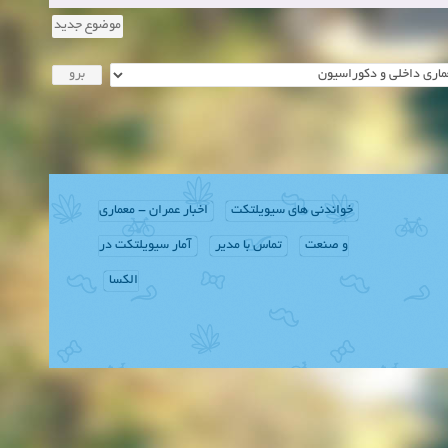
موضوع جدید
خواندنی های سیویلتکت
اخبار عمران - معماری
و صنعت
تماس با مدیر
آمار سیویلتکت در
الکسا