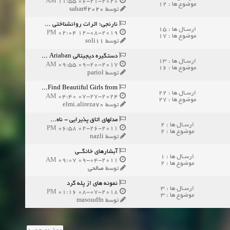
06-21-2020 11:55 AM
موضوع ها : 12
توسط
sahar#2020
نارنجی؛ اثرات روانشناختی ...
ارسـال ها : 15
12-08-2019 02:04 PM
موضوع ها : 17
توسط
soli11
دستگیره دیجیتالی Ariaban ...
ارسـال ها : 13
09-20-2017 09:55 AM
موضوع ها : 16
توسط
pariol
Find Beautiful Girls from...
ارسـال ها : 22
07-27-2024 04:40 AM
موضوع ها : 27
توسط
elmi.alireza70
مدلهای اتاق پذیرایی - ناه...
ارسـال ها : 2
02-26-2011 06:58 PM
موضوع ها : 2
توسط
nazli
آبشارهای خانگــی
ارسـال ها : 1
09-04-2011 09:07 AM
موضوع ها : 2
توسط
صالحي
نمونه های از پله گرد
ارسـال ها : 3
08-07-2018 01:16 PM
موضوع ها : 3
توسط
masoudfn