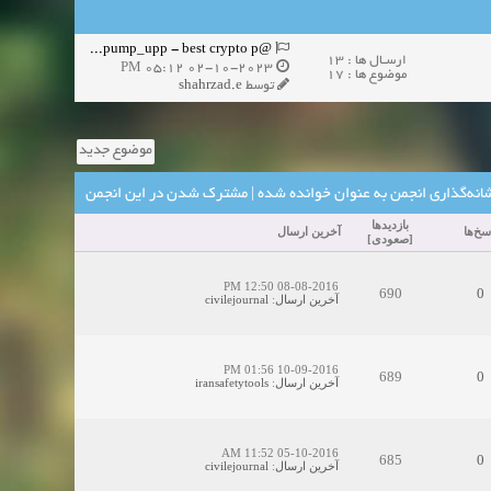
@pump_upp - best crypto p...
ارسـال ها : 13
02-10-2023 05:12 PM
موضوع ها : 17
توسط
shahrzad.e
موضوع جدید
انه‌گذاری انجمن به عنوان خوانده شده
|
مشترک شدن در این انجمن
بازدید‌ها
سخ‌ها
آخرین ارسال
[
صعودی
]
08-08-2016 12:50 PM
690
0
آخرین ارسال
:
civilejournal
10-09-2016 01:56 PM
689
0
آخرین ارسال
:
iransafetytools
05-10-2016 11:52 AM
685
0
آخرین ارسال
:
civilejournal