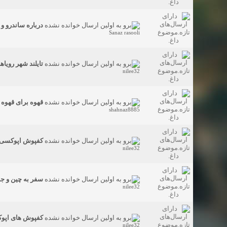
درباره ساندرو و
Sanaz rasooli
تایلند شهر رویاها
nilee32
قهوه برای قهوه 
shahnaz8885
کفپوش اپوکسی ، 
nilee32
سفر به چین و جا
nilee32
کفپوش های اپو
nilee32