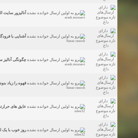
آنالیزور سایت الکسا (Alexa) 
arash.mousavi
آشنایی با فرودگ
Sanaz rasooli
چگونگی آنالیز س
arash.mousavi
قهوه را زیاد بنو
Sanaz rasooli
عایق های حرارت
nilee32
روز خوب با یک ل
nilee32