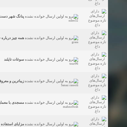
پنانگ شهر دست 
nilee32
همه چیز درباره
grass
سوغات تایلند
tour96
زیباترین و معرو
Sanaz rasooli
مسجدی با معمار
mahno0osh
مزایای استفاده 