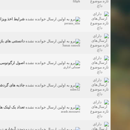
filiph
شرایط اخذ ویزای
perans_idin
دانستنی های باز
Sanaz rasooli
اصول ارگونومی 
صندلی اداری
جاذبه های گرد
nilee32
تعداد بک لینک ه
arash.mousavi
دودن آبشاری زیبا