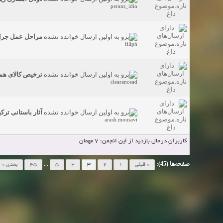
perans_idin
مراحل عمل جراح
filiph
ترخیص کالای هم
clearancead
آثار باستانی ترک
arash.mousavi
کاربرانِ درحال بازدید از این انجمن: 7 مهمان
صفحه‌ها (45):
...
« قبلی
1
2
3
4
5
45
بعدی »