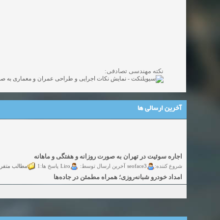
نکته مهندسی تصادفی:
آخرین ارسالی ها
اجاره سوئیت در تهران به صورت روزانه و هفتگی و ماهانه
شروع کننده:
seoface3
Liro
مطالب متفر
آخرین ارسال توسط:
پاسخ ها:1
امداد خودرو شبانه‌روزی؛ همراه مطمئن در جاده‌ها
شروع کننده:
yadak724
yadak724
گفتگو
آخرین ارسال توسط:
پاسخ ها:0
امور حقوقی تخصصی در زمینه‌های تجاری، پیمانکاری و ساختمانی
شروع کننده:
alimohri2
alimohri2
گفتگوی
آخرین ارسال توسط:
پاسخ ها:0
اخذ انواع ویزای امریکا