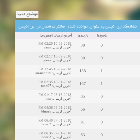
زمان:02-26-2025
موضوع جدید
نشانه‌گذاری انجمن به عنوان خوانده شده
|
مشترک شدن در این انجمن
زمان:11-11-2024
اهده:0
پاسخ‌ها
بازدید‌ها
آخرین ارسال
[
صعودی
]
10-09-2018 02:20 PM
38
0
آخرین ارسال
:
yaraa
زمان:10-28-2024
10-09-2018 02:17 PM
39
0
آخرین ارسال
:
yaraa
زمان:10-21-2024
اهده:0
10-07-2018 12:45 PM
188
1
آخرین ارسال
:
saramobini
زمان:10-13-2024
10-01-2018 02:35 PM
167
1
آخرین ارسال
:
ratin97
زمان:10-11-2024
اهده:0
08-13-2018 01:17 PM
65
0
آخرین ارسال
:
kisa
08-01-2018 04:36 PM
66
0
آخرین ارسال
:
bhrprn
07-31-2018 06:40 PM
91
0
آخرین ارسال
:
honri3
07-31-2018 06:35 PM
63
0
آخرین ارسال
:
honri3