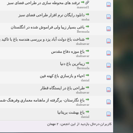
ترفند های محوطه سازی در طراحی فضای سبز
masoud1
دانلود رایگان نرم افزار طراحی فضای سبز
moha
باغی بسیار زیبا ولی فراموش شده در انگلستان
Bermuda
شناخت باغ دولت آباد یزد و بررسی هندسه باغ با تاکید 
shahsavar
باغ موزه دفاع مقدس
shahsavar
زیباترین باغ دنیا
Bermuda
احياء و بازسازي باغ كهنه فين
danial
طراحی باغ در ایستگاه قطار
shahsavar
باغ نگارستان- برگرفته از ماهنامه معماري وفرهنگ-شمار
shahsavar
باغ بهشت بریتانیا
danial
کاربرانِ درحال بازدید از این انجمن: 2 مهمان