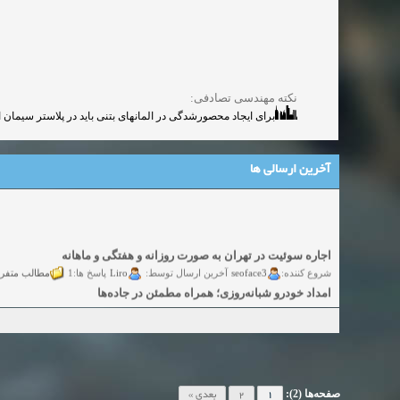
نکته مهندسی تصادفی:
برای ایجاد محصورشدگی در المانهای بتنی باید در پلاستر سیمان 
آخرین ارسالی ها
اجاره سوئیت در تهران به صورت روزانه و هفتگی و ماهانه
شروع کننده:
seoface3
Liro
مطالب متفر
آخرین ارسال توسط:
پاسخ ها:1
امداد خودرو شبانه‌روزی؛ همراه مطمئن در جاده‌ها
شروع کننده:
yadak724
yadak724
گفتگو
آخرین ارسال توسط:
پاسخ ها:0
امور حقوقی تخصصی در زمینه‌های تجاری، پیمانکاری و ساختمانی
شروع کننده:
alimohri2
alimohri2
گفتگوی
آخرین ارسال توسط:
پاسخ ها:0
اخذ انواع ویزای امریکا
شروع کننده:
yasaminch
yasaminch
گفتگ
آخرین ارسال توسط:
پاسخ ها:0
صفحه‌ها (2):
1
2
بعدی »
انواع پمپ و الکتروموتور