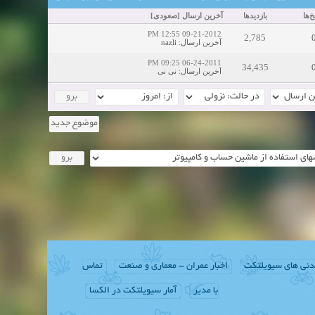
‌ها
بازدید‌ها
آخرین ارسال
[
صعودی
]
09-21-2012 12:55 PM
2,785
آخرین ارسال
:
nazli
06-24-2011 09:25 PM
34,435
آخرین ارسال
:
نی نی
موضوع جدید
دنی های سیویلتکت
اخبار عمران - معماری و صنعت
تماس
با مدیر
آمار سیویلتکت در الکسا