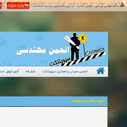
شما وارد حساب خود نشده و یا ثبت نام نکرده اید. لطفا
وارد شوید
یا
ثبت نام کنید
سلام مهمان گرامی ، خوش آمدید. آیا این نخستین بازدید شماست ؟
وارد شوید
یا
انجمن عمران و معماری سیویلتکت
متفرقه
آموزشهای استف
تابلو اعلانات و تبلیغات