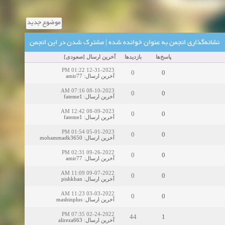
زمان:02-26-2025
موضوع جدید
نشانه‌گذاری انجمن به عنوان خوانده شده
|
مشترک شدن در این انجمن
پاسخ‌ها
بازدید‌ها
آخرین ارسال
[
صعودی
]
زمان:11-11-2024
اهده:0
12-31-2023 01:22 PM
0
0
آخرین ارسال
:
amir77
زمان:10-28-2024
08-10-2023 07:16 AM
0
0
آخرین ارسال
:
fateme1
زمان:10-21-2024
اهده:0
08-09-2023 12:42 AM
0
0
آخرین ارسال
:
fateme1
زمان:10-13-2024
05-01-2023 01:54 PM
0
0
آخرین ارسال
:
mohammadk3650
زمان:10-11-2024
اهده:0
09-26-2022 02:31 PM
0
0
آخرین ارسال
:
amir77
09-07-2022 11:09 AM
0
0
آخرین ارسال
:
pishkhan
03-03-2022 11:23 AM
0
0
آخرین ارسال
:
mashinplus
02-24-2022 07:35 PM
44
1
آخرین ارسال
:
alireza663