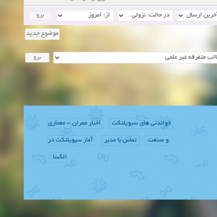
موضوع جدید
خواندنی های سیویلتکت
اخبار عمران - معماری
و صنعت
تماس با مدیر
آمار سیویلتکت در
الکسا