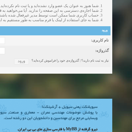
Beautiful Womans from your town - Actual Girls
شما هنوز به عنوان یک عضو وارد نشده‌اید و یا ثبت نام نکرده‌اید.
شروع کننده:
elmi.alireza70
elmi.alireza70
آخرین ارسال توسط:
پاسخ ها:0
شما اجازه‌ی دسترسی به این صفحه را ندارید. آیا می‌خواهید به ق
حساب کاربری شما ممکن است توسط مدیر غیرفعال شده باشد و ی
Search Beautiful Girls in your city for night - Live Women
شما به جای استفاده از لینک یا فرم مناسب به طور مستقیم به ا
شروع کننده:
bcivilsh
bcivilsh
دعوت به 
آخرین ارسال توسط:
پاسخ ها:0
Sexy Girls from your city for night - Verified Women
ورود
شروع کننده:
elmi.alireza70
elmi.alireza70
آخرین ارسال توسط:
پاسخ ها:0
نام کاربری:
Girls in your town for night - Real-life Females
شروع کننده:
bcivilsh
bcivilsh
دعوت به 
آخرین ارسال توسط:
پاسخ ها:0
گذرواژه‌:
Womans from your town for night - Verified Damsels
شروع کننده:
elmi.alireza70
elmi.alireza70
آخرین ارسال توسط:
پاسخ ها:0
نیاز به ثبت نام دارید؟
|
گذرواژه‌ی خود را فراموش کرده‌اید؟
سیویلتکت یعنی سیویل + آرشیتکت!
با پوشش موضوعات مهندسی عمران - معماری و صنعت, سیوی
وبسایتی مرجع برای مهندسین و دانشجویان این دو رشته است.
نیرو گرفته از
MyBB
با فارسی سازی
مای بی بی ایران
.