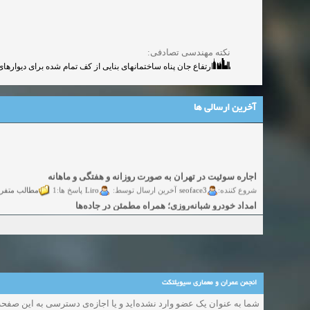
نکته مهندسی تصادفی:
ارتفاع جان پناه ساختمانهای بنایی از کف تمام شده برای دیوارهای 10 و 20 سانتی متری به ترتیب حداکثر 50 و 90 سانتی متر اس
آخرین ارسالی ها
اجاره سوئیت در تهران به صورت روزانه و هفتگی و ماهانه
شروع کننده:
seoface3
Liro
مطالب متفر
آخرین ارسال توسط:
پاسخ ها:1
امداد خودرو شبانه‌روزی؛ همراه مطمئن در جاده‌ها
شروع کننده:
yadak724
yadak724
گفتگو
آخرین ارسال توسط:
پاسخ ها:0
امور حقوقی تخصصی در زمینه‌های تجاری، پیمانکاری و ساختمانی
شروع کننده:
alimohri2
alimohri2
گفتگوی
آخرین ارسال توسط:
پاسخ ها:0
اخذ انواع ویزای امریکا
شروع کننده:
yasaminch
yasaminch
گفتگ
آخرین ارسال توسط:
پاسخ ها:0
انجمن عمران و معماری سیویلتکت
انواع پمپ و الکتروموتور
شما به عنوان یک عضو وارد نشده‌اید و یا اجازه‌ی دسترسی به این صفحه 
شروع کننده:
pumpy
pumpy
گفتگوی آزاد
آخرین ارسال توسط:
پاسخ ها:0