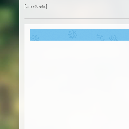
[عضو تازه وارد]