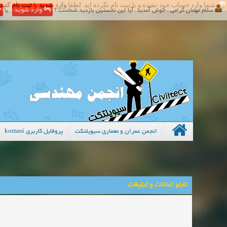
شما وارد حساب خود نشده و یا ثبت نام نکرده اید. لطفا
وارد شوید
یا
ثبت نام کنید
سلام مهمان گرامی ، خوش آمدید. آیا این نخستین بازدید شماست ؟
وارد شوید
یا
انجمن عمران و معماری سیویلتکت
پروفایل کاربری komasi
تابلو اعلانات و تبلیغات