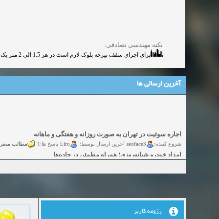
نکته مهندسی تصادفی:
برای اجرای سقف تیرچه بلوک لازم است در هر 1.5 الی 2 متر یک شمع (جک) در نظر گرفته شود.
آخرین ارسالی ها
اجاره سوئیت در تهران به صورت روزانه و هفتگی و ماهانه
شروع کننده:
seoface3
Liro
مطالب متفر
آخرین ارسال توسط:
پاسخ ها:1
امداد خودرو شبانه‌روزی؛ همراه مطمئن در جاده‌ها
شروع کننده:
yadak724
yadak724
گفتگو
آخرین ارسال توسط:
پاسخ ها:0
امور حقوقی تخصصی در زمینه‌های تجاری، پیمانکاری و ساختمانی
شروع کننده:
alimohri2
alimohri2
گفتگوی
آخرین ارسال توسط:
پاسخ ها:0
اخذ انواع ویزای امریکا
شروع کننده:
yasaminch
yasaminch
گفتگ
آخرین ارسال توسط:
پاسخ ها:0
رزومه کاربر
انواع پمپ و الکتروموتور