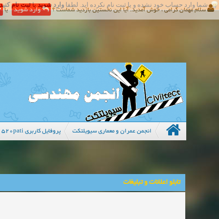
شما وارد حساب خود نشده و یا ثبت نام نکرده اید. لطفا
وارد شوید
یا
ثبت نام کنید
سلام مهمان گرامی ، خوش آمدید. آیا این نخستین بازدید شماست ؟
وارد شوید
یا
انجمن عمران و معماری سیویلتکت
پروفایل کاربری 520pati
تابلو اعلانات و تبلیغات