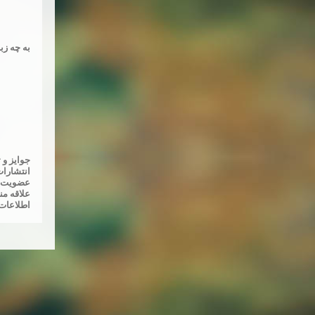
به چه زب
جوايز و 
انتشارات
عضويت در
علاقه من
اطلاعات 