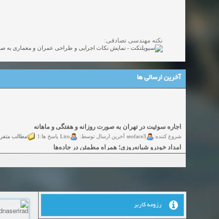
نکته مهندسی تصادفی:
آخرین ارسالی ها
اجاره سوئیت در تهران به صورت روزانه و هفتگی و ماهانه
شروع کننده:
seoface3
Liro
مطالب متفر
آخرین ارسال توسط:
پاسخ ها:1
امداد خودرو شبانه‌روزی؛ همراه مطمئن در جاده‌ها
شروع کننده:
yadak724
yadak724
گفتگو
آخرین ارسال توسط:
پاسخ ها:0
امور حقوقی تخصصی در زمینه‌های تجاری، پیمانکاری و ساختمانی
شروع کننده:
alimohri2
alimohri2
گفتگوی
آخرین ارسال توسط:
پاسخ ها:0
اخذ انواع ویزای امریکا
شروع کننده:
yasaminch
yasaminch
گفتگ
آخرین ارسال توسط:
پاسخ ها:0
رزومه کاربر
انواع پمپ و الکتروموتور
شروع کننده:
pumpy
pumpy
گفتگوی آزاد
آخرین ارسال توسط:
پاسخ ها:0