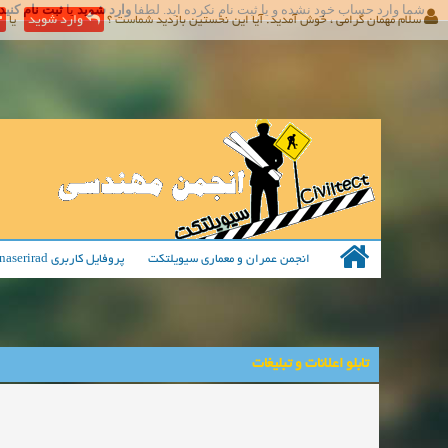
شما وارد حساب خود نشده و یا ثبت نام نکرده اید. لطفا
وارد شوید
یا
ثبت نام کنید
سلام مهمان گرامی ، خوش آمدید. آیا این نخستین بازدید شماست ؟
وارد شوید
یا
انجمن عمران و معماری سیویلتکت
پروفایل کاربری hamednaserirad
تابلو اعلانات و تبلیغات