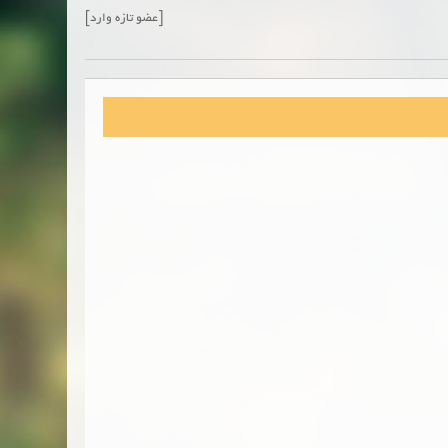
[عضو تازه وارد]