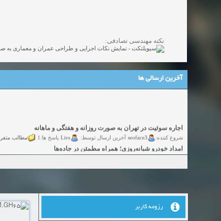
نکته مهندسی تصادفی:
آخرین ارسالی ها
اجاره سوئیت در تهران به صورت روزانه و هفتگی و ماهانه
شروع کننده:
seoface3
Liro
مطالب متفر
آخرین ارسال توسط:
پاسخ ها:1
امداد خودرو شبانه‌روزی؛ همراه مطمئن در جاده‌ها
شروع کننده:
yadak724
yadak724
گفتگو
آخرین ارسال توسط:
پاسخ ها:0
امور حقوقی تخصصی در زمینه‌های تجاری، پیمانکاری و ساختمانی
شروع کننده:
alimohri2
alimohri2
گفتگوی
آخرین ارسال توسط:
پاسخ ها:0
اخذ انواع ویزای امریکا
شروع کننده:
yasaminch
yasaminch
گفتگ
آخرین ارسال توسط:
پاسخ ها:0
انواع پمپ و الکتروموتور
رزومه کاربر
شروع کننده:
pumpy
pumpy
گفتگوی آزاد
آخرین ارسال توسط:
پاسخ ها:0