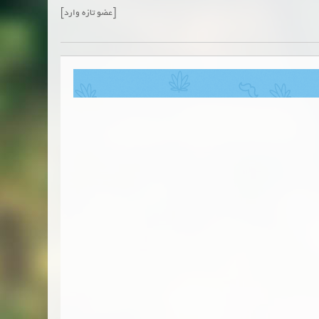
[عضو تازه وارد]