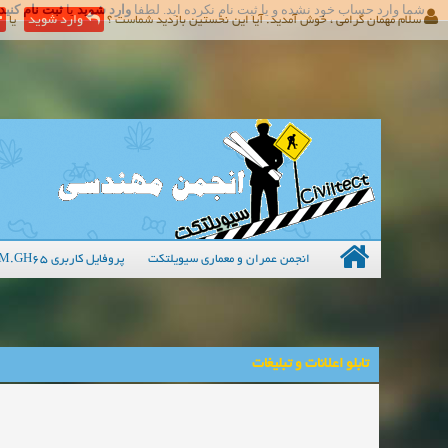
شما وارد حساب خود نشده و یا ثبت نام نکرده اید. لطفا
وارد شوید
یا
ثبت نام کنید
سلام مهمان گرامی ، خوش آمدید. آیا این نخستین بازدید شماست ؟
وارد شوید
یا
انجمن عمران و معماری سیویلتکت
پروفایل کاربری M.GH65
تابلو اعلانات و تبلیغات