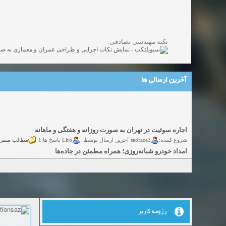
نکته مهندسی تصادفی:
آخرین ارسالی ها
اجاره سوئیت در تهران به صورت روزانه و هفتگی و ماهانه
شروع کننده:
seoface3
Liro
مطالب متفر
آخرین ارسال توسط:
پاسخ ها:1
امداد خودرو شبانه‌روزی؛ همراه مطمئن در جاده‌ها
شروع کننده:
yadak724
yadak724
گفتگو
آخرین ارسال توسط:
پاسخ ها:0
امور حقوقی تخصصی در زمینه‌های تجاری، پیمانکاری و ساختمانی
شروع کننده:
alimohri2
alimohri2
گفتگوی
آخرین ارسال توسط:
پاسخ ها:0
اخذ انواع ویزای امریکا
شروع کننده:
yasaminch
yasaminch
گفتگ
آخرین ارسال توسط:
پاسخ ها:0
انواع پمپ و الکتروموتور
رزومه کاربر
شروع کننده:
pumpy
pumpy
گفتگوی آزاد
آخرین ارسال توسط:
پاسخ ها:0