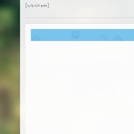
[عضو تازه وارد]