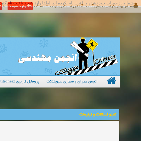
شما وارد حساب خود نشده و یا ثبت نام نکرده اید. لطفا
وارد شوید
یا
ثبت نام کنید
سلام مهمان گرامی ، خوش آمدید. آیا این نخستین بازدید شماست ؟
وارد شوید
یا
انجمن عمران و معماری سیویلتکت
پروفایل کاربری partitionsaz
تابلو اعلانات و تبلیغات