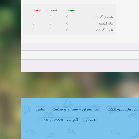
مثبت
خنثی
منفی
هفته‌ی گذشته
0
0
0
ماه گذشته
0
0
0
6 ماه گذشته
0
0
0
دنی های سیویلتکت
اخبار عمران - معماری و صنعت
تماس
با مدیر
آمار سیویلتکت در الکسا