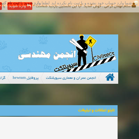
شما وارد حساب خود نشده و یا ثبت نام نکرده اید. لطفا
وارد شوید
یا
ثبت نام کنید
سلام مهمان گرامی ، خوش آمدید. آیا این نخستین بازدید شماست ؟
وارد شوید
یا
انجمن عمران و معماری سیویلتکت
پروفایلِ hewram
گزار
تابلو اعلانات و تبلیغات