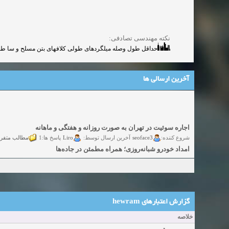
نکته مهندسی تصادفی:
حداقل طول وصله میلگردهای طولی کلافهای بتن مسلح و سا طول مهاری شامل قل
آخرین ارسالی ها
اجاره سوئیت در تهران به صورت روزانه و هفتگی و ماهانه
شروع کننده:
seoface3
Liro
مطالب متفر
آخرین ارسال توسط:
پاسخ ها:1
امداد خودرو شبانه‌روزی؛ همراه مطمئن در جاده‌ها
شروع کننده:
yadak724
yadak724
گفتگو
آخرین ارسال توسط:
پاسخ ها:0
امور حقوقی تخصصی در زمینه‌های تجاری، پیمانکاری و ساختمانی
شروع کننده:
alimohri2
alimohri2
گفتگوی
آخرین ارسال توسط:
پاسخ ها:0
اخذ انواع ویزای امریکا
شروع کننده:
yasaminch
yasaminch
گفتگ
آخرین ارسال توسط:
پاسخ ها:0
گزارش اعتبار‌های hewram
انواع پمپ و الکتروموتور
خلاصه
شروع کننده:
pumpy
pumpy
گفتگوی آزاد
آخرین ارسال توسط:
پاسخ ها:0