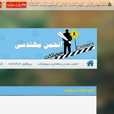
شما وارد حساب خود نشده و یا ثبت نام نکرده اید. لطفا
وارد شوید
یا
ثبت نام کنید
سلام مهمان گرامی ، خوش آمدید. آیا این نخستین بازدید شماست ؟
وارد شوید
یا
انجمن عمران و معماری سیویلتکت
پروفایلِ sazeafzar
گز
تابلو اعلانات و تبلیغات