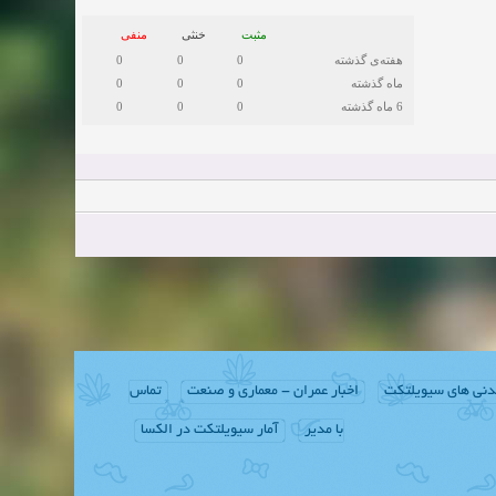
مثبت
خنثی
منفی
هفته‌ی گذشته
0
0
0
ماه گذشته
0
0
0
6 ماه گذشته
0
0
0
دنی های سیویلتکت
اخبار عمران - معماری و صنعت
تماس
با مدیر
آمار سیویلتکت در الکسا