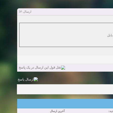
#1
ارسال:
ابل
زدید
آخرین ارسال