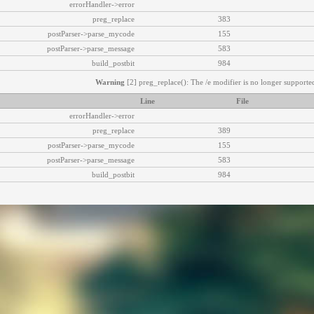
errorHandler->error
preg_replace
383
postParser->parse_mycode
155
postParser->parse_message
583
build_postbit
984
Warning
[2] preg_replace(): The /e modifier is no longer supported
Line
File
errorHandler->error
preg_replace
389
postParser->parse_mycode
155
postParser->parse_message
583
build_postbit
984