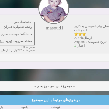
دعوت به همکاری
زمان:10-21-2024
مشاهده:0
همکاری
زمان:10-13-2024
مشاهده:0
مشخصات من
سال پیام خصوصی به کاربر
masoud1
رشته تحصیلی: عمران
دعوت به همکاری
زمان:10-11-2024
مشاهده:0
عضو ثابت
دانشگاه: موسسه طبری ب
ارسال‌ها: 225
مشاهده رزومه (پروفایل)
تاریخ عضویت: Aug 2012
1
اعتبار:
سپاس ها 190
سپاس شده 207 بار در 5 ارسال
»
موضوع بعدی
|
موضوع قبلی
«
موضوع‌های مرتبط با این موضوع...
نویسنده
پاسخ:
با: