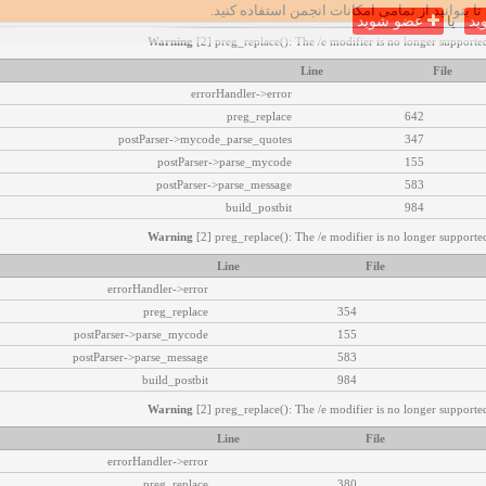
تا بتوانید از تمامی امکانات انجمن استفاده کنید.
ید
یا
عضو شوید
Warning
[2] preg_replace(): The /e modifier is no longer supported
Line
File
errorHandler->error
preg_replace
642
postParser->mycode_parse_quotes
347
postParser->parse_mycode
155
postParser->parse_message
583
build_postbit
984
Warning
[2] preg_replace(): The /e modifier is no longer supported
Line
File
errorHandler->error
preg_replace
354
postParser->parse_mycode
155
postParser->parse_message
583
build_postbit
984
Warning
[2] preg_replace(): The /e modifier is no longer supported
Line
File
errorHandler->error
preg_replace
380