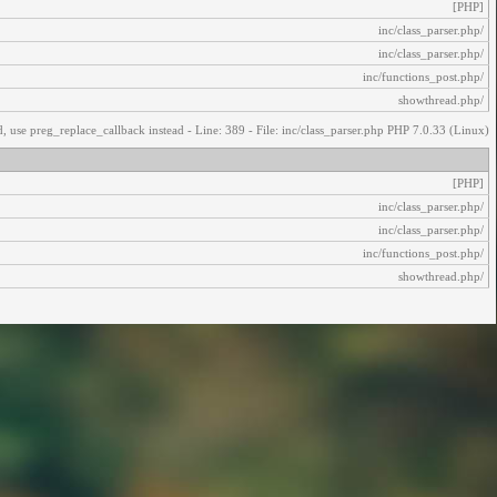
[PHP]
/inc/class_parser.php
/inc/class_parser.php
/inc/functions_post.php
/showthread.php
, use preg_replace_callback instead - Line: 389 - File: inc/class_parser.php PHP 7.0.33 (Linux)
[PHP]
/inc/class_parser.php
/inc/class_parser.php
/inc/functions_post.php
/showthread.php