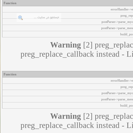
Function
errorHandler->e
preg_rep
postParser->parse_my
postParser->parse_mes
build_pos
Warning
[2] preg_replac
preg_replace_callback instead - L
Function
errorHandler->e
preg_rep
postParser->parse_my
postParser->parse_mes
build_pos
Warning
[2] preg_replac
preg_replace_callback instead - L