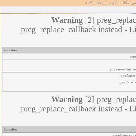
مامی امکانات انجمن استفاده کنید
Warning
[2] preg_replac
preg_replace_callback instead - L
Function
err
postParser->myco
postParse
postParser
Warning
[2] preg_replac
preg_replace_callback instead - L
Function
errorHandler->e