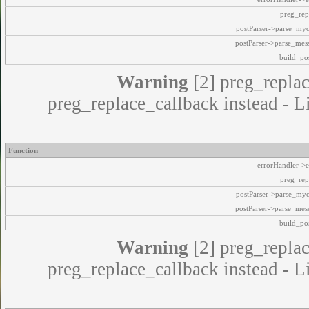
preg_rep
postParser->parse_my
postParser->parse_mes
build_pos
Warning
[2] preg_replac
preg_replace_callback instead - L
Function
errorHandler->e
preg_rep
postParser->parse_my
postParser->parse_mes
build_pos
Warning
[2] preg_replac
preg_replace_callback instead - L