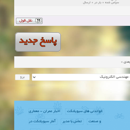
سپاس شده 0 بار در 0 ارسال
»
عدی
خواندنی های سیویلتکت
اخبار عمران - معماری
و صنعت
تماس با مدیر
آمار سیویلتکت در