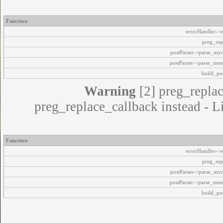
Function
errorHandler->e
preg_rep
postParser->parse_my
postParser->parse_mes
build_pos
Warning
[2] preg_replac
preg_replace_callback instead - L
Function
errorHandler->e
preg_rep
postParser->parse_my
postParser->parse_mes
build_pos