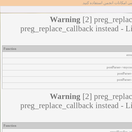
مامی امکانات انجمن استفاده کنید
Warning
[2] preg_replac
preg_replace_callback instead - L
Function
err
postParser->myco
postParse
postParser
Warning
[2] preg_replac
preg_replace_callback instead - L
Function
errorHandler->e