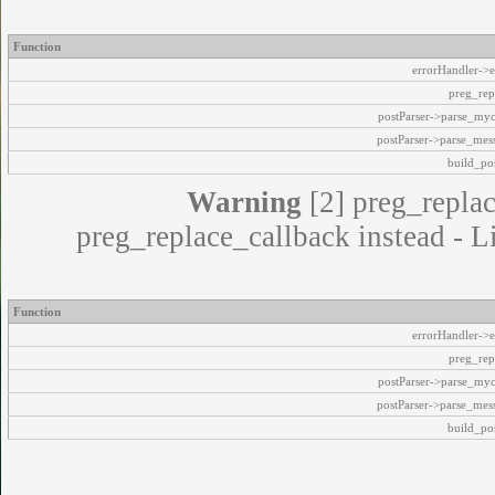
Function
errorHandler->e
preg_rep
postParser->parse_my
postParser->parse_mes
build_pos
Warning
[2] preg_replac
preg_replace_callback instead - L
Function
errorHandler->e
preg_rep
postParser->parse_my
postParser->parse_mes
build_pos