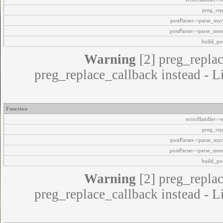
preg_rep
postParser->parse_my
postParser->parse_mes
build_pos
Warning
[2] preg_replac
preg_replace_callback instead - L
Function
errorHandler->e
preg_rep
postParser->parse_my
postParser->parse_mes
build_pos
Warning
[2] preg_replac
preg_replace_callback instead - L