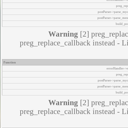
preg_rep
postParser->parse_my
postParser->parse_mes
build_pos
Warning
[2] preg_replac
preg_replace_callback instead - L
Function
errorHandler->e
preg_rep
postParser->parse_my
postParser->parse_mes
build_pos
Warning
[2] preg_replac
preg_replace_callback instead - L