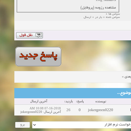
دانشگاه: zsfg
مشاهده رزومه (پروفایل)
سپاس ها 0
سپاس شده 0 بار در 0 ارسال
»
عدی
ین موضوع
نویسنده
پاسخ:
بازدید:
آخرین ارسال
07-16-2018 10:08 AM
26
0
jokergreen0220
jokergreen0220
:
آخرین ارسال