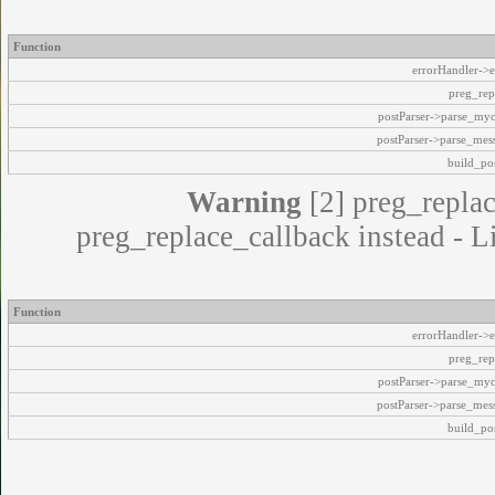
Function
errorHandler->e
preg_rep
postParser->parse_my
postParser->parse_mes
build_pos
Warning
[2] preg_replac
preg_replace_callback instead - L
Function
errorHandler->e
preg_rep
postParser->parse_my
postParser->parse_mes
build_pos