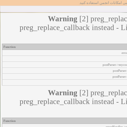
مامی امکانات انجمن استفاده کنید
Warning
[2] preg_replac
preg_replace_callback instead - L
Function
err
postParser->myco
postParse
postParser
Warning
[2] preg_replac
preg_replace_callback instead - L
Function
errorHandler->e