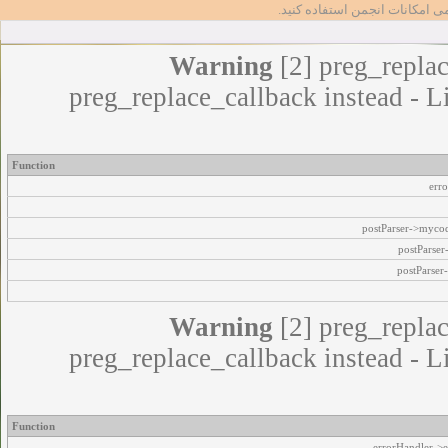
مامی امکانات انجمن استفاده کنید
Warning
[2] preg_replac
preg_replace_callback instead - L
Function
err
postParser->myco
postParse
postParser
Warning
[2] preg_replac
preg_replace_callback instead - L
Function
errorHandler->e