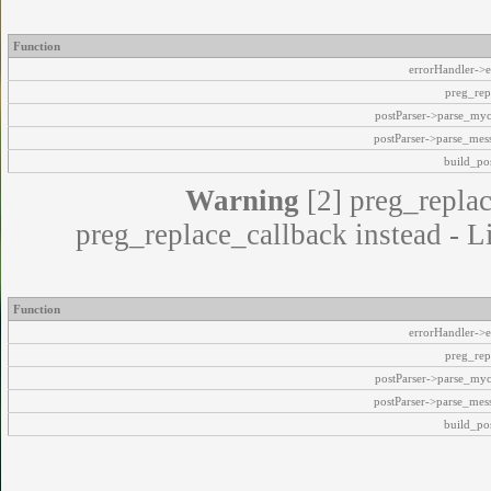
Function
errorHandler->e
preg_rep
postParser->parse_my
postParser->parse_mes
build_pos
Warning
[2] preg_replac
preg_replace_callback instead - L
Function
errorHandler->e
preg_rep
postParser->parse_my
postParser->parse_mes
build_pos