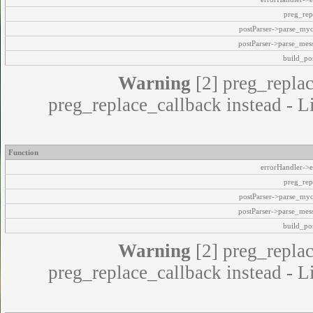
preg_rep
postParser->parse_my
postParser->parse_mes
build_pos
Warning
[2] preg_replac
preg_replace_callback instead - L
Function
errorHandler->e
preg_rep
postParser->parse_my
postParser->parse_mes
build_pos
Warning
[2] preg_replac
preg_replace_callback instead - L