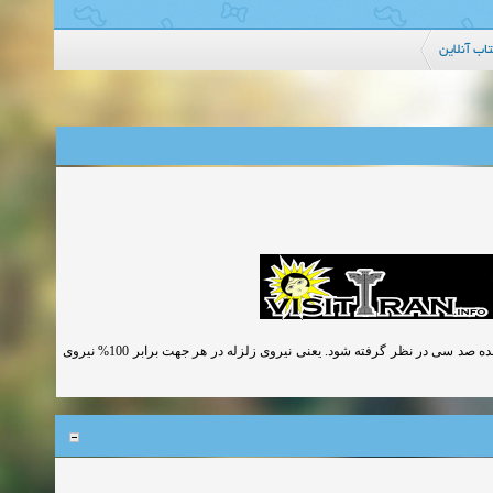
اب آنلاین
اگر برای یک ستون در دو جهت عمود بر هم دیوار برشی یا بادبند طراحی کنیم باید قاعده صد سی در نظر گرفته شود. یعنی نیروی زلزله در هر جهت برابر 100% نیروی