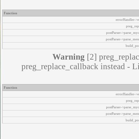
Function
errorHandler->e
preg_rep
postParser->parse_my
postParser->parse_mes
build_pos
Warning
[2] preg_replac
preg_replace_callback instead - L
Function
errorHandler->e
preg_rep
postParser->parse_my
postParser->parse_mes
build_pos