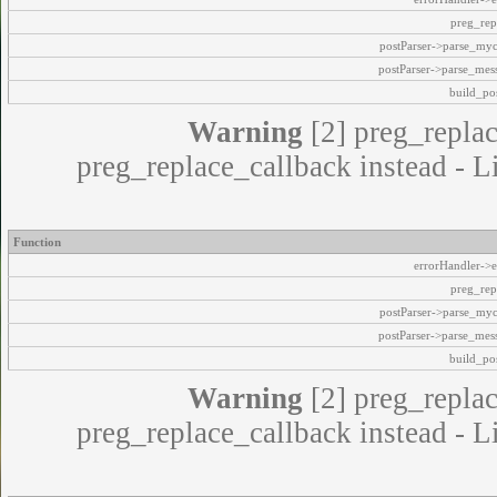
preg_rep
postParser->parse_my
postParser->parse_mes
build_pos
Warning
[2] preg_replac
preg_replace_callback instead - L
Function
errorHandler->e
preg_rep
postParser->parse_my
postParser->parse_mes
build_pos
Warning
[2] preg_replac
preg_replace_callback instead - L