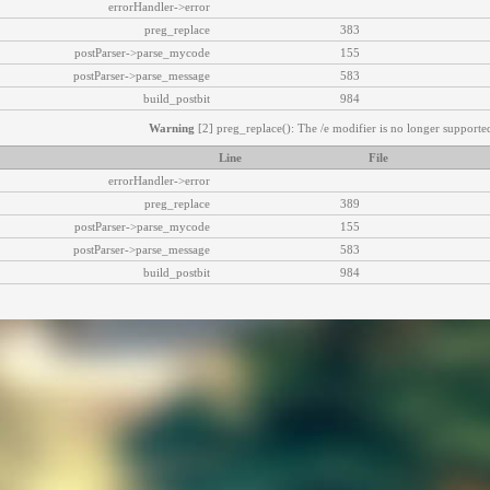
errorHandler->error
preg_replace
383
postParser->parse_mycode
155
postParser->parse_message
583
build_postbit
984
Warning
[2] preg_replace(): The /e modifier is no longer supported
Line
File
errorHandler->error
preg_replace
389
postParser->parse_mycode
155
postParser->parse_message
583
build_postbit
984