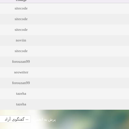
sitecode
sitecode
sitecode
noviin
sitecode
forouzan99
seowriter
forouzan99
tazeha
tazeha
پرش به انجمن: