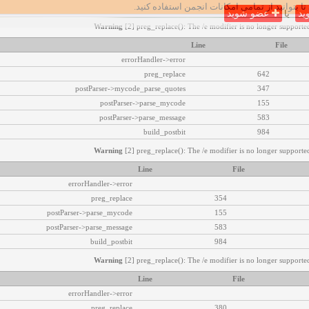
تا بتوانید از تمامی امکانات انجمن استفاده کنید.
ید
یا
عضو شوید
Warning
[2] preg_replace(): The /e modifier is no longer supported
Line
File
errorHandler->error
preg_replace
642
postParser->mycode_parse_quotes
347
postParser->parse_mycode
155
postParser->parse_message
583
build_postbit
984
Warning
[2] preg_replace(): The /e modifier is no longer supported
Line
File
errorHandler->error
preg_replace
354
postParser->parse_mycode
155
postParser->parse_message
583
build_postbit
984
Warning
[2] preg_replace(): The /e modifier is no longer supported
Line
File
errorHandler->error
preg_replace
380