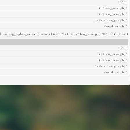
[PHP]
/inc/class_parser.php
/inc/class_parser.php
/inc/functions_post.php
/showthread.php
, use preg_replace_callback instead - Line: 389 - File: inc/class_parser.php PHP 7.0.33 (Linux)
[PHP]
/inc/class_parser.php
/inc/class_parser.php
/inc/functions_post.php
/showthread.php