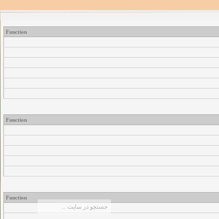
Function
Function
Function