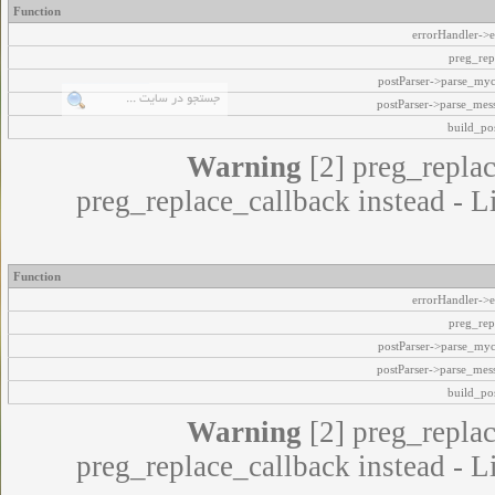
Function
errorHandler->e
preg_rep
postParser->parse_my
postParser->parse_mes
build_pos
Warning
[2] preg_replac
preg_replace_callback instead - L
Function
errorHandler->e
preg_rep
postParser->parse_my
postParser->parse_mes
build_pos
Warning
[2] preg_replac
preg_replace_callback instead - L