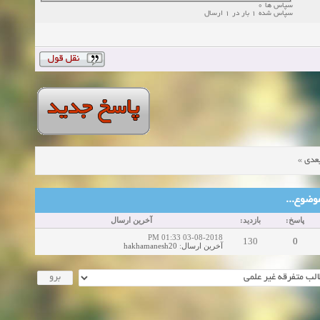
سپاس ها 0
سپاس شده 1 بار در 1 ارسال
»
عدی
ین موضوع
پاسخ:
بازدید:
آخرین ارسال
03-08-2018 01:33 PM
130
0
hakhamanesh20
:
آخرین ارسال