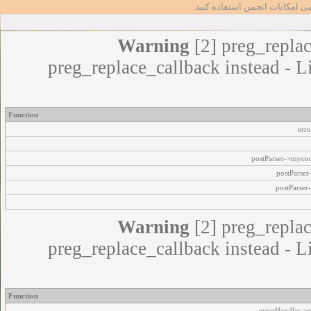
مامی امکانات انجمن استفاده کنید
Warning
[2] preg_replac
preg_replace_callback instead - L
Function
err
postParser->myco
postParse
postParser
Warning
[2] preg_replac
preg_replace_callback instead - L
Function
errorHandler->e