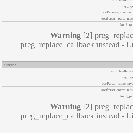
preg_rep
postParser->parse_my
postParser->parse_mes
build_pos
Warning
[2] preg_replac
preg_replace_callback instead - L
Function
errorHandler->e
preg_rep
postParser->parse_my
postParser->parse_mes
build_pos
Warning
[2] preg_replac
preg_replace_callback instead - L