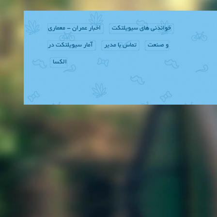
خواندنی های سیویلتکت
اخبار عمران - معماری
و صنعت
تماس با مدیر
آمار سیویلتکت در
الکسا