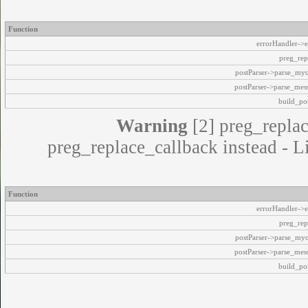
Function
errorHandler->e
preg_rep
postParser->parse_my
postParser->parse_mes
build_pos
Warning
[2] preg_replac
preg_replace_callback instead - L
Function
errorHandler->e
preg_rep
postParser->parse_my
postParser->parse_mes
build_pos