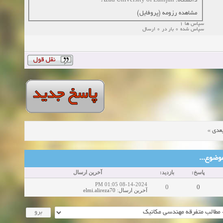
دانشگاه: Azad University of Lahijan
مشاهده رزومه (پروفایل)
سپاس ها 1
سپاس شده 0 بار در 0 ارسال
»
عدی
ین موضوع
پاسخ:
بازدید:
آخرین ارسال
08-14-2024 01:05 PM
0
0
elmi.alireza70
:
آخرین ارسال