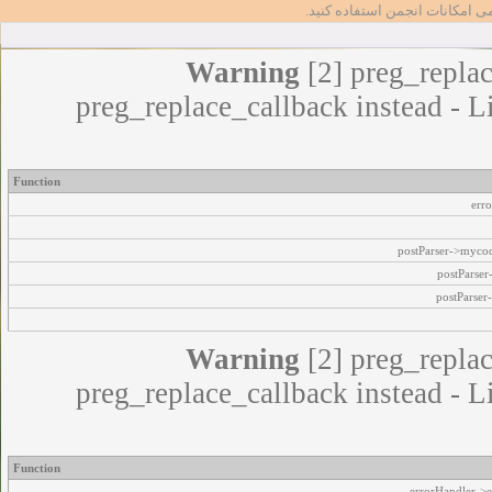
مامی امکانات انجمن استفاده کنید
Warning
[2] preg_replac
preg_replace_callback instead - L
Function
err
postParser->myco
postParse
postParser
Warning
[2] preg_replac
preg_replace_callback instead - L
Function
errorHandler->e