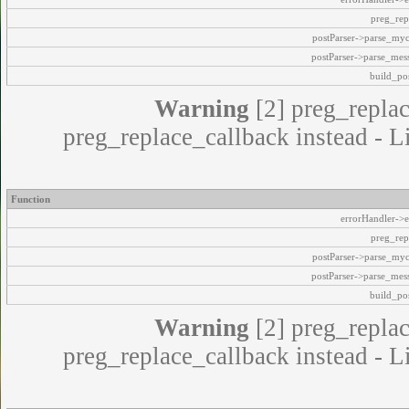
preg_rep
postParser->parse_my
postParser->parse_mes
build_pos
Warning
[2] preg_replac
preg_replace_callback instead - L
Function
errorHandler->e
preg_rep
postParser->parse_my
postParser->parse_mes
build_pos
Warning
[2] preg_replac
preg_replace_callback instead - L