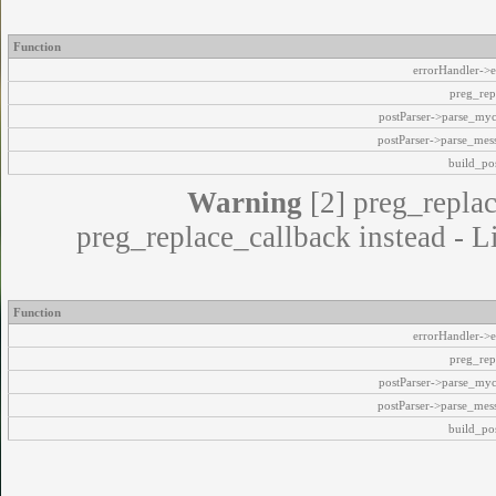
Function
errorHandler->e
preg_rep
postParser->parse_my
postParser->parse_mes
build_pos
Warning
[2] preg_replac
preg_replace_callback instead - L
Function
errorHandler->e
preg_rep
postParser->parse_my
postParser->parse_mes
build_pos