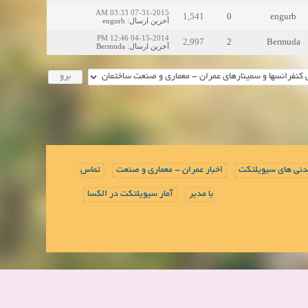
07-31-2015 03:33 AM
1,541
0
engurb
آخرین ارسال
:
engurb
04-15-2014 12:46 PM
2,997
2
Bermuda
آخرین ارسال
:
Bermuda
دنی های سیویلتکت
اخبار عمران - معماری و صنعت
تماس
با مدیر
آمار سیویلتکت در الکسا