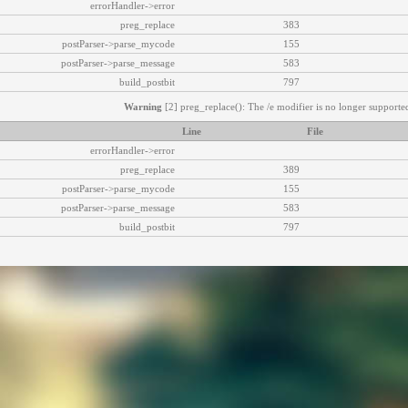
errorHandler->error
preg_replace
383
postParser->parse_mycode
155
postParser->parse_message
583
build_postbit
797
Warning
[2] preg_replace(): The /e modifier is no longer supported
Line
File
errorHandler->error
preg_replace
389
postParser->parse_mycode
155
postParser->parse_message
583
build_postbit
797