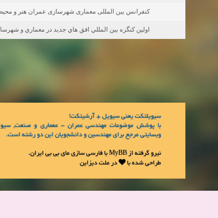
کنفرانس بین المللی معماری شهرسازی عمران هنر و محیط زیست ICAUCAE با کارگاه
اولين كنگره بين المللي افق هاي جديد در معماري و شهرسا
سیویلتکت یعنی سیویل + آرشیتکت!
با پوشش موضوعات مهندسی عمران - معماری و صنعت, سیوی
وبسایتی مرجع برای مهندسین و دانشجویان این دو رشته است.
نیرو گرفته از
MyBB
با فارسی سازی
مای بی بی ایران
.
طراحی شده با
در
ملت دیزاین