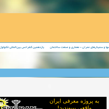
ها و سمینارهای عمران - معماری و صنعت ساختمان
يازدهمين کنفرانس بين‌المللی تکنولوژی