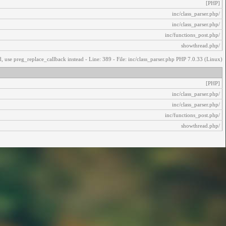
[PHP]
/inc/class_parser.php
/inc/class_parser.php
/inc/functions_post.php
/showthread.php
, use preg_replace_callback instead - Line: 389 - File: inc/class_parser.php PHP 7.0.33 (Linux)
[PHP]
/inc/class_parser.php
/inc/class_parser.php
/inc/functions_post.php
/showthread.php