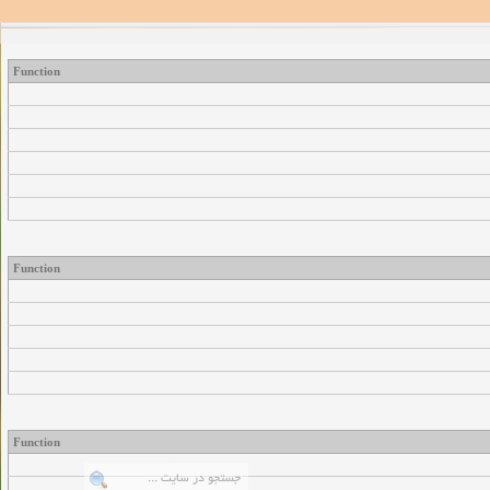
Function
Function
Function