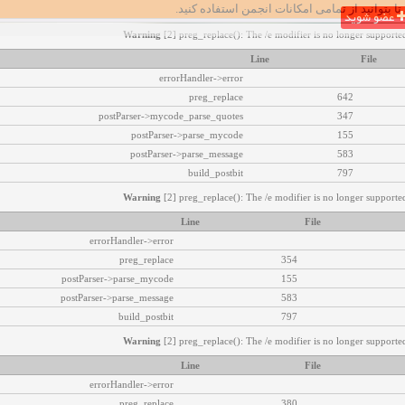
تا بتوانید از تمامی امکانات انجمن استفاده کنید.
عضو شوید
Warning
[2] preg_replace(): The /e modifier is no longer supported
Line
File
errorHandler->error
preg_replace
642
postParser->mycode_parse_quotes
347
postParser->parse_mycode
155
postParser->parse_message
583
build_postbit
797
Warning
[2] preg_replace(): The /e modifier is no longer supported
Line
File
errorHandler->error
preg_replace
354
postParser->parse_mycode
155
postParser->parse_message
583
build_postbit
797
Warning
[2] preg_replace(): The /e modifier is no longer supported
Line
File
errorHandler->error
preg_replace
380