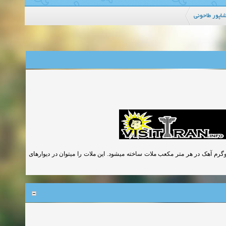
اپور طاحونی
تارد که به نام ملات حرامزاده معروف است از 100 کیلوگرم سیمان و 125 کیلوگرم آهک در هر متر مکعب ملات ساخته میشود. این ملات را میتوان در دیوارهای