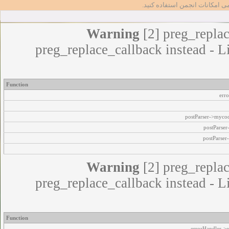
مامی امکانات انجمن استفاده کنید
Warning
[2] preg_replac
preg_replace_callback instead - L
Function
err
postParser->myco
postParse
postParser
Warning
[2] preg_replac
preg_replace_callback instead - L
Function
errorHandler->e