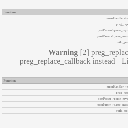
Function
errorHandler->e
preg_rep
postParser->parse_my
postParser->parse_mes
build_pos
Warning
[2] preg_replac
preg_replace_callback instead - L
Function
errorHandler->e
preg_rep
postParser->parse_my
postParser->parse_mes
build_pos