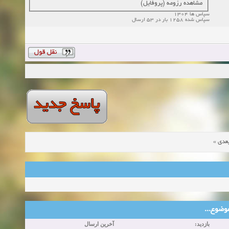
مشاهده رزومه (پروفایل)
سپاس ها 1304
سپاس شده 1258 بار در 53 ارسال
»
عدی
ین موضوع
بازدید:
آخرین ارسال