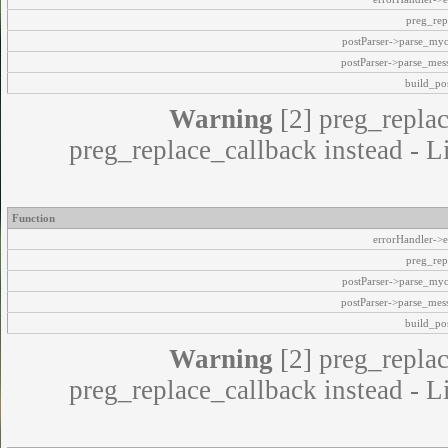
preg_rep
postParser->parse_my
postParser->parse_mes
build_pos
Warning
[2] preg_replac
preg_replace_callback instead - L
Function
errorHandler->e
preg_rep
postParser->parse_my
postParser->parse_mes
build_pos
Warning
[2] preg_replac
preg_replace_callback instead - L