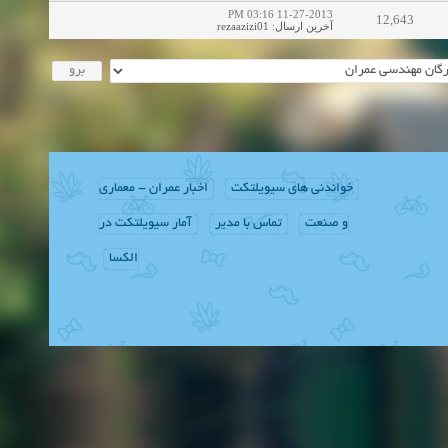
11-27-2013 03:16 PM
12,643
rezaazizi01
:
آخرین ارسال
خواندنی های سیویلتکت
اخبار عمران - معماری
و صنعت
تماس با مدیر
آمار سیویلتکت در
الکسا