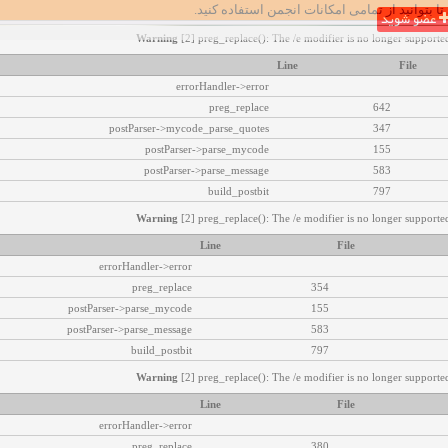
تا بتوانید از تمامی امکانات انجمن استفاده کنید.
عضو شوید
Warning
[2] preg_replace(): The /e modifier is no longer supported
Line
File
errorHandler->error
preg_replace
642
postParser->mycode_parse_quotes
347
postParser->parse_mycode
155
postParser->parse_message
583
build_postbit
797
Warning
[2] preg_replace(): The /e modifier is no longer supported
Line
File
errorHandler->error
preg_replace
354
postParser->parse_mycode
155
postParser->parse_message
583
build_postbit
797
Warning
[2] preg_replace(): The /e modifier is no longer supported
Line
File
errorHandler->error
preg_replace
380