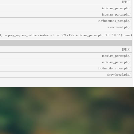
[PHP]
/inc/class_parser.php
/inc/class_parser.php
/inc/functions_post.php
/showthread.php
, use preg_replace_callback instead - Line: 389 - File: inc/class_parser.php PHP 7.0.33 (Linux)
[PHP]
/inc/class_parser.php
/inc/class_parser.php
/inc/functions_post.php
/showthread.php