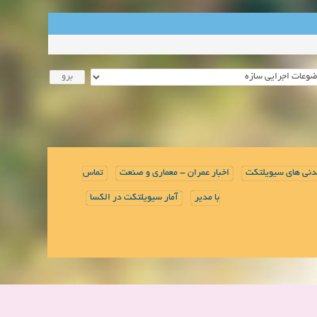
دنی های سیویلتکت
اخبار عمران - معماری و صنعت
تماس
با مدیر
آمار سیویلتکت در الکسا