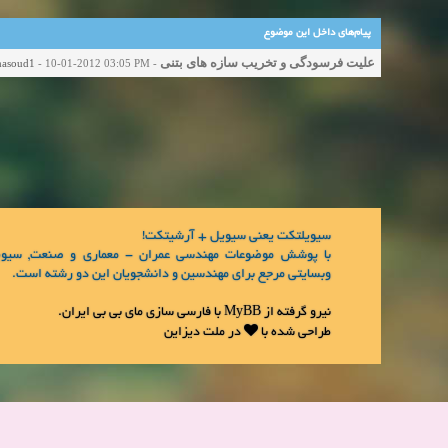
پیام‌های داخل این موضوع
علیت فرسودگی و تخریب سازه های بتنی
asoud1
- 10-01-2012 03:05 PM
-
سیویلتکت یعنی سیویل + آرشیتکت!
با پوشش موضوعات مهندسی عمران - معماری و صنعت, سیوی
وبسایتی مرجع برای مهندسین و دانشجویان این دو رشته است.
.
مای بی بی ایران
با فارسی سازی
MyBB
نیرو گرفته از
طراحی شده با
در
ملت دیزاین