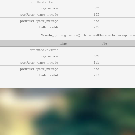
errorHandler->error
preg_replace
383
postParser->parse_mycode
155
postParser->parse_message
583
build_postbit
797
Warning
[2] preg_replace(): The /e modifier is no longer supported
Line
File
errorHandler->error
preg_replace
389
postParser->parse_mycode
155
postParser->parse_message
583
build_postbit
797