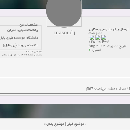
دعوت به همکاری
زمان:10-21-2024
مشاهده:0
همکاری
زمان:10-13-2024
مشاهده:0
مشخصات من
ارسال پیام خصوصی به کاربر
رشته تحصیلی: عمران
masoud1
عضو ثابت
دعوت به همکاری
زمان:10-11-2024
مشاهده:0
دانشگاه: موسسه طبری بابل
ارسال‌ها: 225
مشاهده رزومه (پروفایل)
تاریخ عضویت: Aug 2012
1
اعتبار:
سپاس ها 190
سپاس شده 207 بار در 5 ارسال
»
موضوع بعدی
|
موضوع قبلی
«