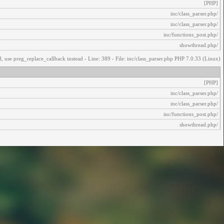
[PHP]
/inc/class_parser.php
/inc/class_parser.php
/inc/functions_post.php
/showthread.php
, use preg_replace_callback instead - Line: 389 - File: inc/class_parser.php PHP 7.0.33 (Linux)
[PHP]
/inc/class_parser.php
/inc/class_parser.php
/inc/functions_post.php
/showthread.php