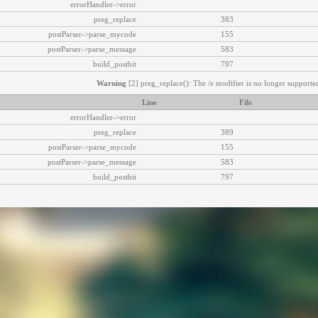
errorHandler->error
preg_replace
383
postParser->parse_mycode
155
postParser->parse_message
583
build_postbit
797
Warning
[2] preg_replace(): The /e modifier is no longer supported
Line
File
errorHandler->error
preg_replace
389
postParser->parse_mycode
155
postParser->parse_message
583
build_postbit
797