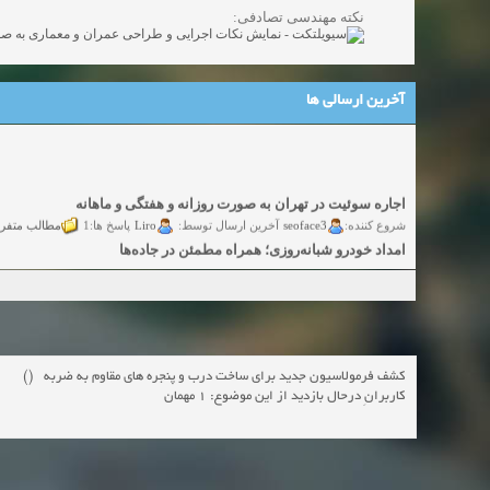
نکته مهندسی تصادفی:
آخرین ارسالی ها
اجاره سوئیت در تهران به صورت روزانه و هفتگی و ماهانه
مطالب متفر
Liro
seoface3
شروع کننده:
آخرین ارسال توسط:
پاسخ ها:1
امداد خودرو شبانه‌روزی؛ همراه مطمئن در جاده‌ها
گفتگو
yadak724
yadak724
شروع کننده:
آخرین ارسال توسط:
پاسخ ها:0
امور حقوقی تخصصی در زمینه‌های تجاری، پیمانکاری و ساختمانی
گفتگوی
alimohri2
alimohri2
شروع کننده:
آخرین ارسال توسط:
پاسخ ها:0
اخذ انواع ویزای امریکا
گفتگ
yasaminch
yasaminch
شروع کننده:
آخرین ارسال توسط:
پاسخ ها:0
انواع پمپ و الکتروموتور
کشف فرمولاسیون جدید برای ساخت درب و پنجره های مقاوم به ضربه ()
کاربرانِ درحال بازدید از این موضوع: 1 مهمان
گفتگوی آزاد
pumpy
pumpy
شروع کننده:
آخرین ارسال توسط:
پاسخ ها:0
Beautiful Womans from your town - Actual Girls
elmi.alireza70
elmi.alireza70
شروع کننده:
آخرین ارسال توسط:
پاسخ ها:0
Search Beautiful Girls in your city for night - Live Women
دعوت به 
bcivilsh
bcivilsh
شروع کننده:
آخرین ارسال توسط:
پاسخ ها:0