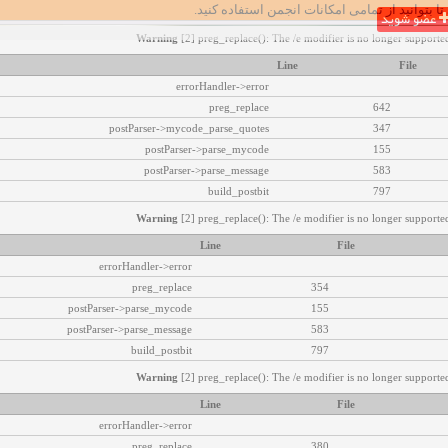
تا بتوانید از تمامی امکانات انجمن استفاده کنید.
عضو شوید
Warning
[2] preg_replace(): The /e modifier is no longer supported
Line
File
errorHandler->error
preg_replace
642
postParser->mycode_parse_quotes
347
postParser->parse_mycode
155
postParser->parse_message
583
build_postbit
797
Warning
[2] preg_replace(): The /e modifier is no longer supported
Line
File
errorHandler->error
preg_replace
354
postParser->parse_mycode
155
postParser->parse_message
583
build_postbit
797
Warning
[2] preg_replace(): The /e modifier is no longer supported
Line
File
errorHandler->error
preg_replace
380