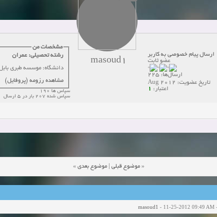
دعوت به همکاری
زمان:10-21-2024
مشاهده:0
همکاری
زمان:10-13-2024
مشاهده:0
مشخصات من
ارسال پیام خصوصی به کاربر
رشته تحصیلی: عمران
masoud1
دعوت به همکاری
زمان:10-11-2024
مشاهده:0
عضو ثابت
دانشگاه: موسسه طبری بابل
ارسال‌ها: 225
مشاهده رزومه (پروفایل)
تاریخ عضویت: Aug 2012
1
اعتبار:
سپاس ها 190
سپاس شده 207 بار در 5 ارسال
»
موضوع بعدی
|
موضوع قبلی
«
masoud1
- 11-25-2012 09:49 AM