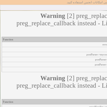
مامی امکانات انجمن استفاده کنید
Warning
[2] preg_replac
preg_replace_callback instead - L
Function
err
postParser->myco
postParse
postParser
Warning
[2] preg_replac
preg_replace_callback instead - L
Function
errorHandler->e