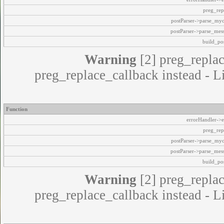
preg_rep
postParser->parse_my
postParser->parse_mes
build_pos
Warning
[2] preg_replac
preg_replace_callback instead - L
Function
errorHandler->e
preg_rep
postParser->parse_my
postParser->parse_mes
build_pos
Warning
[2] preg_replac
preg_replace_callback instead - L