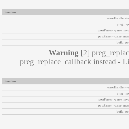
Function
errorHandler->e
preg_rep
postParser->parse_my
postParser->parse_mes
build_pos
Warning
[2] preg_replac
preg_replace_callback instead - L
Function
errorHandler->e
preg_rep
postParser->parse_my
postParser->parse_mes
build_pos