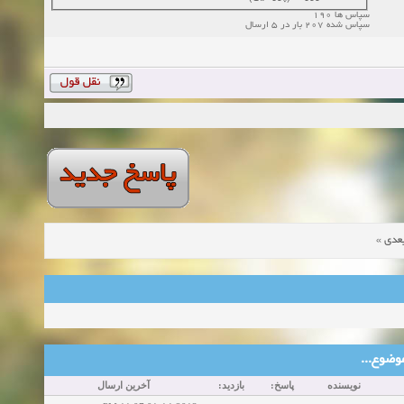
سپاس ها 190
سپاس شده 207 بار در 5 ارسال
»
عدی
ین موضوع
نویسنده
پاسخ:
بازدید:
آخرین ارسال