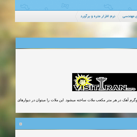
ی مهندسی
نرم افزار متره و برآورد
تارد که به نام ملات حرامزاده معروف است از 100 کیلوگرم سیمان و 125 کیلوگرم آهک در هر متر مکعب ملات ساخته میشود. این ملات را میتوان در دیوارهای