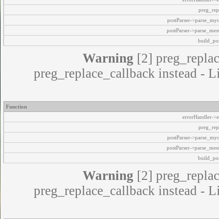
preg_rep
postParser->parse_my
postParser->parse_mes
build_pos
Warning
[2] preg_replac
preg_replace_callback instead - L
Function
errorHandler->e
preg_rep
postParser->parse_my
postParser->parse_mes
build_pos
Warning
[2] preg_replac
preg_replace_callback instead - L