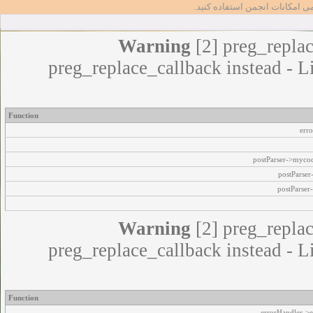
مامی امکانات انجمن استفاده کنید
Warning
[2] preg_replac
preg_replace_callback instead - L
Function
err
postParser->myco
postParse
postParser
Warning
[2] preg_replac
preg_replace_callback instead - L
Function
errorHandler->e