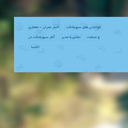
خواندنی های سیویلتکت
اخبار عمران - معماری
و صنعت
تماس با مدیر
آمار سیویلتکت در
الکسا