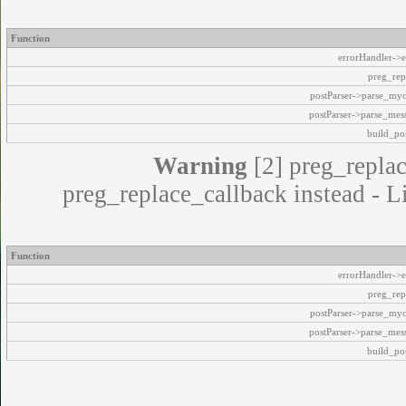
Function
errorHandler->e
preg_rep
postParser->parse_my
postParser->parse_mes
build_pos
Warning
[2] preg_replac
preg_replace_callback instead - L
Function
errorHandler->e
preg_rep
postParser->parse_my
postParser->parse_mes
build_pos