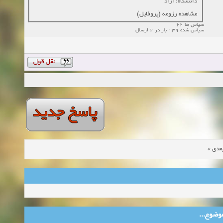
دانشگاه: ازاد
مشاهده رزومه (پروفایل)
سپاس ها 62
سپاس شده 139 بار در 2 ارسال
»
عدی
ین موضوع