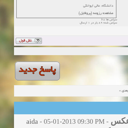
دانشگاه: عالی ایوانکی
مشاهده رزومه (پروفایل)
سپاس ها 68
سپاس شده 89 بار در 1 ارسال
»
عدی
 عکس
aida
- 05-01-2013 09:30 PM
-