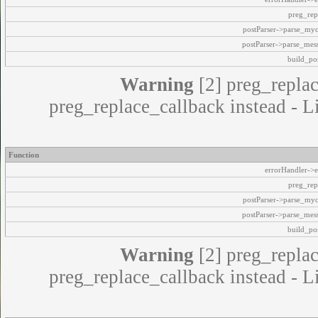
preg_rep
postParser->parse_my
postParser->parse_mes
build_pos
Warning
[2] preg_replac
preg_replace_callback instead - L
Function
errorHandler->e
preg_rep
postParser->parse_my
postParser->parse_mes
build_pos
Warning
[2] preg_replac
preg_replace_callback instead - L