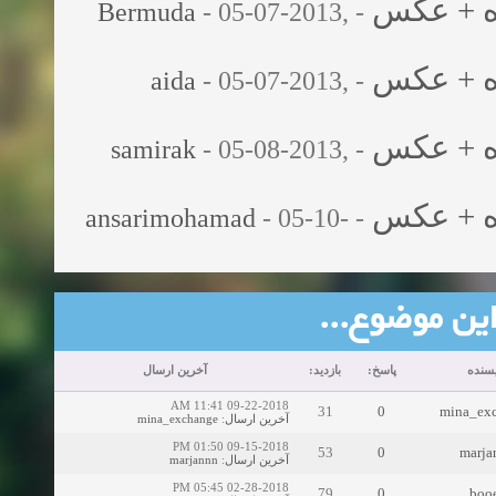
Bermuda
- 05-07-2013,
-
aida
- 05-07-2013,
-
samirak
- 05-08-2013,
-
ansarimohamad
- 05-10-
-
با این موضوع
یسنده
پاسخ:
بازدید:
آخرین ارسال
09-22-2018 11:41 AM
31
0
mina_ex
mina_exchange
:
آخرین ارسال
09-15-2018 01:50 PM
53
0
marja
marjannn
:
آخرین ارسال
02-28-2018 05:45 PM
79
0
boo