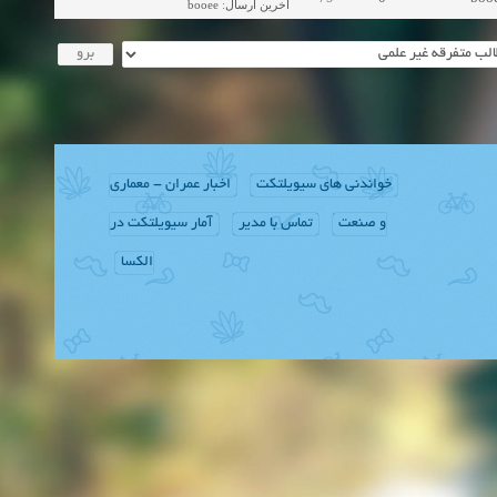
booee
:
آخرین ارسال
خواندنی های سیویلتکت
اخبار عمران - معماری
و صنعت
تماس با مدیر
آمار سیویلتکت در
الکسا