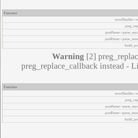
Function
errorHandler->e
preg_rep
postParser->parse_my
postParser->parse_mes
build_pos
Warning
[2] preg_replac
preg_replace_callback instead - L
Function
errorHandler->e
preg_rep
postParser->parse_my
postParser->parse_mes
build_pos