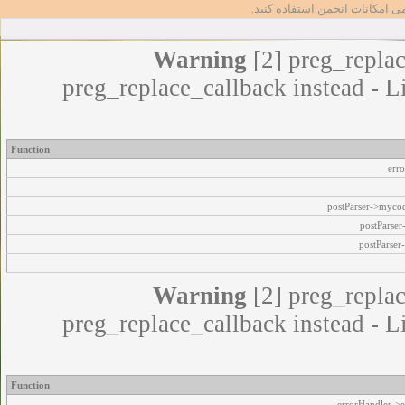
مامی امکانات انجمن استفاده کنید
Warning
[2] preg_replac
preg_replace_callback instead - L
Function
err
postParser->myco
postParse
postParser
Warning
[2] preg_replac
preg_replace_callback instead - L
Function
errorHandler->e