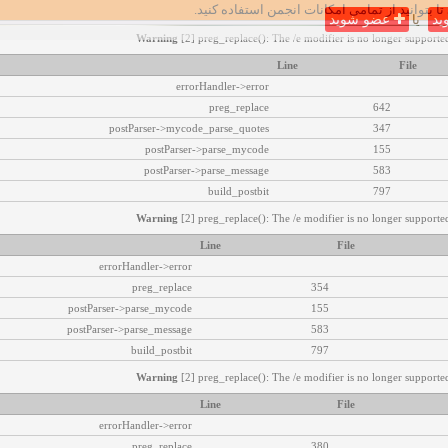
تا بتوانید از تمامی امکانات انجمن استفاده کنید.
ید
یا
عضو شوید
Warning
[2] preg_replace(): The /e modifier is no longer supported
Line
File
errorHandler->error
preg_replace
642
postParser->mycode_parse_quotes
347
postParser->parse_mycode
155
postParser->parse_message
583
build_postbit
797
Warning
[2] preg_replace(): The /e modifier is no longer supported
Line
File
errorHandler->error
preg_replace
354
postParser->parse_mycode
155
postParser->parse_message
583
build_postbit
797
Warning
[2] preg_replace(): The /e modifier is no longer supported
Line
File
errorHandler->error
preg_replace
380