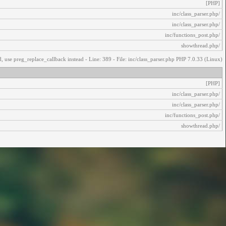
[PHP]
/inc/class_parser.php
/inc/class_parser.php
/inc/functions_post.php
/showthread.php
, use preg_replace_callback instead - Line: 389 - File: inc/class_parser.php PHP 7.0.33 (Linux)
[PHP]
/inc/class_parser.php
/inc/class_parser.php
/inc/functions_post.php
/showthread.php