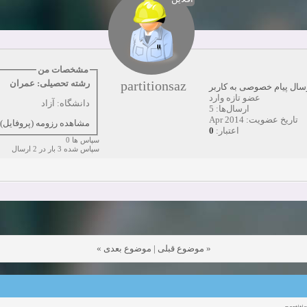
مشاهده:0
دعوت به همکاری
زمان:10-21-2024
مشاهده:0
همکاری
زمان:10-13-2024
مشاهده:0
مشخصات من
partitionsaz
رشته تحصیلی: عمران
سال پیام خصوصی به کاربر
دعوت به همکاری
زمان:10-11-2024
مشاهده:0
عضو تازه وارد
دانشگاه: آزاد
ارسال‌ها: 5
تاریخ عضویت: Apr 2014
مشاهده رزومه (پروفایل)
0
اعتبار:
سپاس ها 0
سپاس شده 3 بار در 2 ارسال
»
موضوع بعدی
|
موضوع قبلی
«
partiti