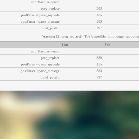
errorHandler->error
preg_replace
383
postParser->parse_mycode
155
postParser->parse_message
583
build_postbit
797
Warning
[2] preg_replace(): The /e modifier is no longer supported
Line
File
errorHandler->error
preg_replace
389
postParser->parse_mycode
155
postParser->parse_message
583
build_postbit
797