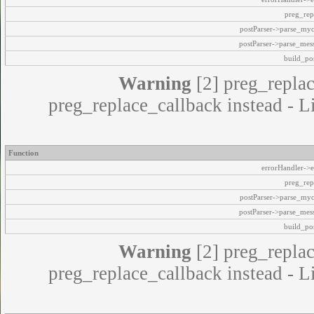
preg_rep
postParser->parse_my
postParser->parse_mes
build_pos
Warning
[2] preg_replac
preg_replace_callback instead - L
Function
errorHandler->e
preg_rep
postParser->parse_my
postParser->parse_mes
build_pos
Warning
[2] preg_replac
preg_replace_callback instead - L