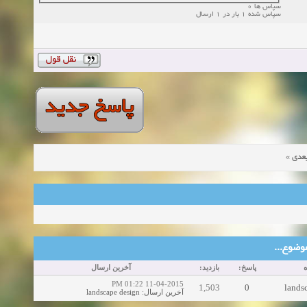
سپاس ها 0
سپاس شده 1 بار در 1 ارسال
»
عدی
ین موضوع
ه
پاسخ:
بازدید:
آخرین ارسال
11-04-2015 01:22 PM
1,503
0
lands
landscape design
:
آخرین ارسال