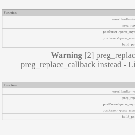
Function
errorHandler->e
preg_rep
postParser->parse_my
postParser->parse_mes
build_pos
Warning
[2] preg_replac
preg_replace_callback instead - L
Function
errorHandler->e
preg_rep
postParser->parse_my
postParser->parse_mes
build_pos