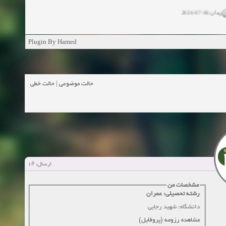
زمان:06-07-2026
ان:11-04-2025
Plugin By Hamed
ن:11-04-2025
زمان:02-26-2025
حالت خطی
|
حالت موضوعی
زمان:11-11-2024
اهده:0
زمان:10-28-2024
زمان:10-21-2024
اهده:0
#1
ارسال:
زمان:10-13-2024
مشخصات من
رشته تحصیلی: عمران
زمان:10-11-2024
اهده:0
دانشگاه: شهید رجایی
مشاهده رزومه (پروفایل)