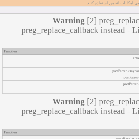
مامی امکانات انجمن استفاده کنید
Warning
[2] preg_replac
preg_replace_callback instead - L
Function
err
postParser->myco
postParse
postParser
Warning
[2] preg_replac
preg_replace_callback instead - L
Function
errorHandler->e