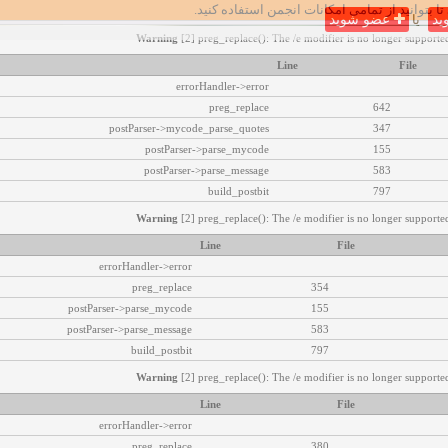
تا بتوانید از تمامی امکانات انجمن استفاده کنید.
ید
یا
عضو شوید
Warning
[2] preg_replace(): The /e modifier is no longer supported
Line
File
errorHandler->error
preg_replace
642
postParser->mycode_parse_quotes
347
postParser->parse_mycode
155
postParser->parse_message
583
build_postbit
797
Warning
[2] preg_replace(): The /e modifier is no longer supported
Line
File
errorHandler->error
preg_replace
354
postParser->parse_mycode
155
postParser->parse_message
583
build_postbit
797
Warning
[2] preg_replace(): The /e modifier is no longer supported
Line
File
errorHandler->error
preg_replace
380