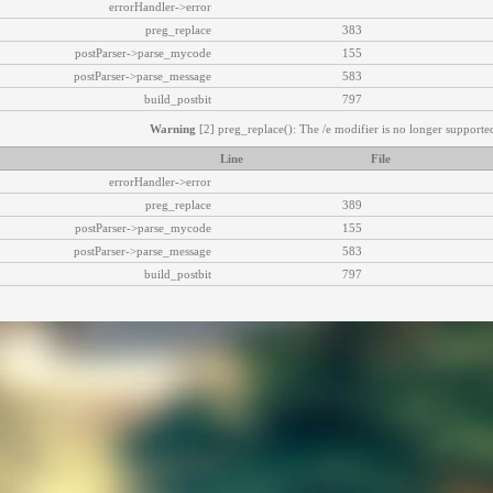
errorHandler->error
preg_replace
383
postParser->parse_mycode
155
postParser->parse_message
583
build_postbit
797
Warning
[2] preg_replace(): The /e modifier is no longer supported
Line
File
errorHandler->error
preg_replace
389
postParser->parse_mycode
155
postParser->parse_message
583
build_postbit
797