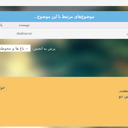
موضوع‌های مرتبط با این موضوع...
نویسنده
پ:
shahsavar
پرش به انجمن:
خوا
نعت
ن دو