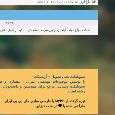
RE: باغ ارم
shakib11
- 12-02-2019 01:55 PM
-
موضوع:
شناخت باغ دولت آباد یزد و بررسی هندسه باغ با تاکید بر اصل تقارن
سیویلتکت یعنی سیویل + آرشیتکت!
با پوشش موضوعات مهندسی عمران - معماری و ص,
سیویلتکت وبسایتی مرجع برای مهندسین و دانشجویان ای
رشته است.
.
مای بی بی ایران
با فارسی سازی
MyBB
نیرو گرفته از
طراحی شده با
در
ملت دیزاین