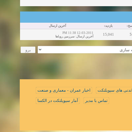
اسخ
بازدید:
آخرین ارسال
12-03-2011 11:38 PM
15,041
5
سرزمین رویاها
:
آخرین ارسال
ندنی های سیویلتکت
اخبار عمران - معماری و صنعت
تماس با مدیر
آمار سیویلتکت در الکسا