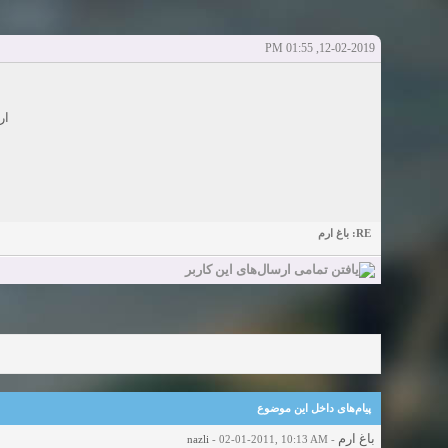
Sexy Girls from your city for night - Verified Women
elmi.alireza70
elmi.alireza70
شروع کننده:
آخرین ارسال توسط:
پاسخ ها:0
12-02-2019, 01:55 PM
Girls in your town for night - Real-life Females
دعوت به 
bcivilsh
bcivilsh
شروع کننده:
آخرین ارسال توسط:
پاسخ ها:0
Womans from your town for night - Verified Damsels
ار
elmi.alireza70
elmi.alireza70
شروع کننده:
آخرین ارسال توسط:
پاسخ ها:0
RE: باغ ارم
پیام‌های داخل این موضوع
باغ ارم
nazli
- 02-01-2011, 10:13 AM
-