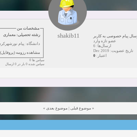
دعوت به همکاری
زمان:10-21-2024
مشاهده:0
همکاری
زمان:10-13-2024
مشاهده:0
مشخصات من
shakib11
رشته تحصیلی: معماری
سال پیام خصوصی به کاربر
دعوت به همکاری
زمان:10-11-2024
مشاهده:0
عضو تازه وارد
دانشگاه: پیام نورشهرکرد
ارسال‌ها: 6
تاریخ عضویت: Dec 2019
مشاهده رزومه (پروفایل)
0
اعتبار:
سپاس ها 0
سپاس شده 0 بار در 0 ارسال
»
موضوع بعدی
|
موضوع قبلی
«