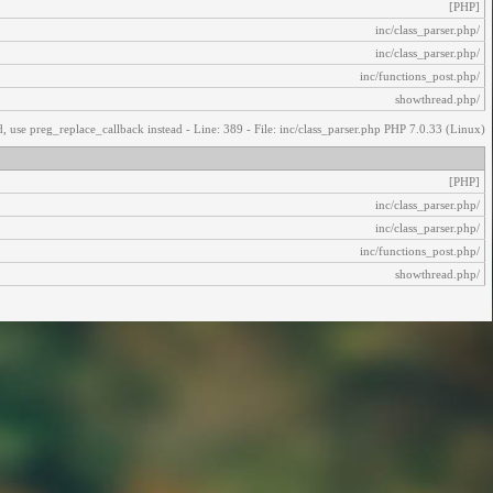
[PHP]
/inc/class_parser.php
/inc/class_parser.php
/inc/functions_post.php
/showthread.php
, use preg_replace_callback instead - Line: 389 - File: inc/class_parser.php PHP 7.0.33 (Linux)
[PHP]
/inc/class_parser.php
/inc/class_parser.php
/inc/functions_post.php
/showthread.php