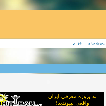
و محوطه سازی
باغ ارم