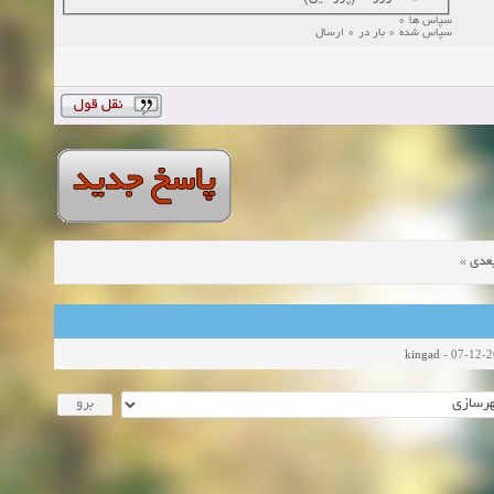
سپاس ها 0
سپاس شده 0 بار در 0 ارسال
»
عدی
kingad
- 07-12-