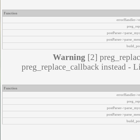
Function
errorHandler->e
preg_rep
postParser->parse_my
postParser->parse_mes
build_pos
Warning
[2] preg_replac
preg_replace_callback instead - L
Function
errorHandler->e
preg_rep
postParser->parse_my
postParser->parse_mes
build_pos