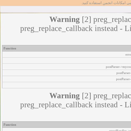
مامی امکانات انجمن استفاده کنید
Warning
[2] preg_replac
preg_replace_callback instead - L
Function
err
postParser->myco
postParse
postParser
Warning
[2] preg_replac
preg_replace_callback instead - L
Function
errorHandler->e