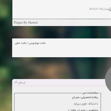
زمان:06-07-2026
ان:11-04-2025
Plugin By Hamed
ن:11-04-2025
زمان:02-26-2025
حالت خطی
|
حالت موضوعی
زمان:11-11-2024
اهده:0
زمان:10-28-2024
زمان:10-21-2024
اهده:0
#1
ارسال:
زمان:10-13-2024
مشخصات من
رشته تحصیلی: عمران
زمان:10-11-2024
اهده:0
دانشگاه: فوق دیپلم
مشاهده رزومه (پروفایل)