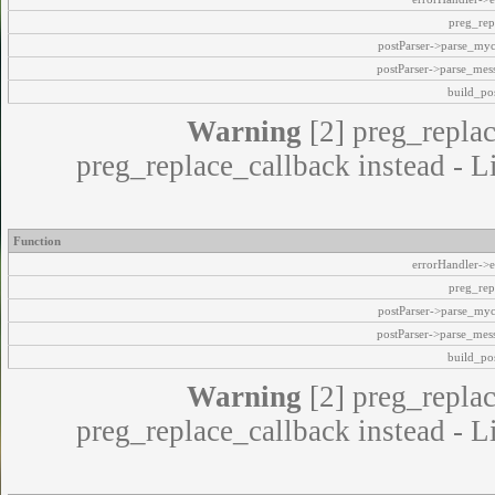
preg_rep
postParser->parse_my
postParser->parse_mes
build_pos
Warning
[2] preg_replac
preg_replace_callback instead - L
Function
errorHandler->e
preg_rep
postParser->parse_my
postParser->parse_mes
build_pos
Warning
[2] preg_replac
preg_replace_callback instead - L