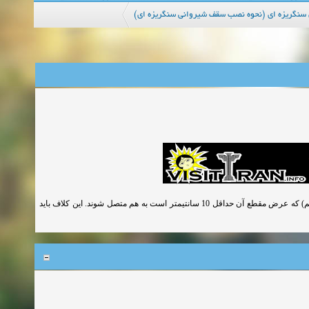
ی سنگریزه ای (نحوه نصب سقف شیروانی سنگریزه ای
در صورت تجاوز دهانه تیرچه ها از 4 متر باید تیرچه ها بوسیله یک کلاف عرضی (تای بیم) که عرض مقطع آن حداقل 10 سانتیمتر است به هم متصل شوند. این کلاف باید