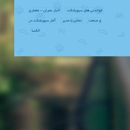
خواندنی های سیویلتکت
اخبار عمران - معماری
و صنعت
تماس با مدیر
آمار سیویلتکت در
الکسا