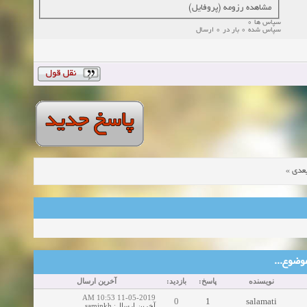
مشاهده رزومه (پروفایل)
سپاس ها 0
سپاس شده 0 بار در 0 ارسال
»
عدی
ین موضوع
نویسنده
پاسخ:
بازدید:
آخرین ارسال
11-05-2019 10:53 AM
0
1
salamati
saminkh
:
آخرین ارسال