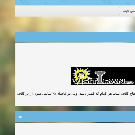
سی ثابت
حداکثر فاصله خاموتها در کلاف های ساختمان بنایی برابر 25 سانتی متر یا به اندازه ارتفاع کلاف است هر کدام که کمتر باشد. ولی در فاصله 75 سانتی متری از بر کلاف