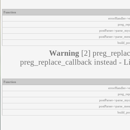
Function
errorHandler->e
preg_rep
postParser->parse_my
postParser->parse_mes
build_pos
Warning
[2] preg_replac
preg_replace_callback instead - L
Function
errorHandler->e
preg_rep
postParser->parse_my
postParser->parse_mes
build_pos