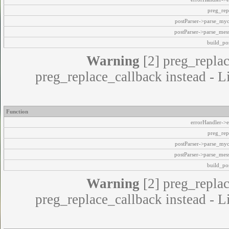
preg_rep
postParser->parse_my
postParser->parse_mes
build_pos
Warning
[2] preg_replac
preg_replace_callback instead - L
Function
errorHandler->e
preg_rep
postParser->parse_my
postParser->parse_mes
build_pos
Warning
[2] preg_replac
preg_replace_callback instead - L