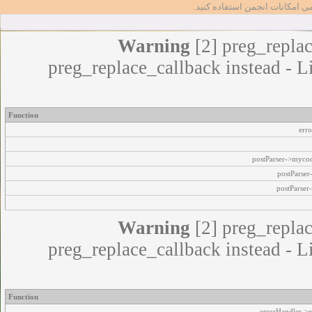
مامی امکانات انجمن استفاده کنید
Warning
[2] preg_replac
preg_replace_callback instead - L
Function
err
postParser->myco
postParse
postParser
Warning
[2] preg_replac
preg_replace_callback instead - L
Function
errorHandler->e