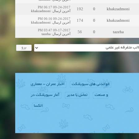
09-24-2017 06:17 PM
192
0
khakzadmoni
khakzadmoni
:
آخرین ارسال
09-24-2017 06:16 PM
174
0
khakzadmoni
khakzadmoni
:
آخرین ارسال
09-17-2017 03:47 PM
56
0
tazeha
tazeha
:
آخرین ارسال
خواندنی های سیویلتکت
اخبار عمران - معماری
و صنعت
تماس با مدیر
آمار سیویلتکت در
الکسا