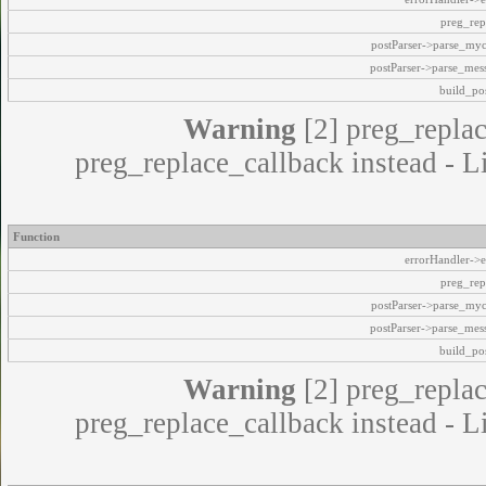
preg_rep
postParser->parse_my
postParser->parse_mes
build_pos
Warning
[2] preg_replac
preg_replace_callback instead - L
Function
errorHandler->e
preg_rep
postParser->parse_my
postParser->parse_mes
build_pos
Warning
[2] preg_replac
preg_replace_callback instead - L