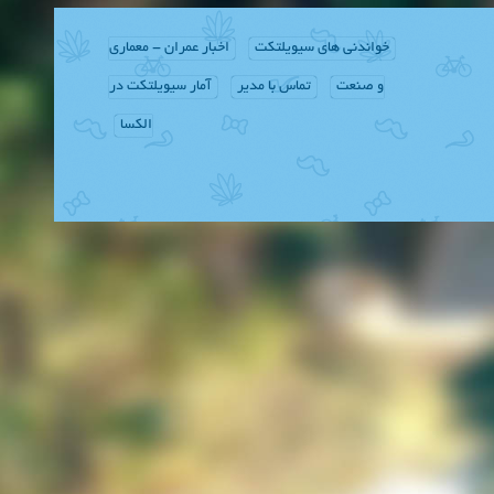
خواندنی های سیویلتکت
اخبار عمران - معماری
و صنعت
تماس با مدیر
آمار سیویلتکت در
الکسا