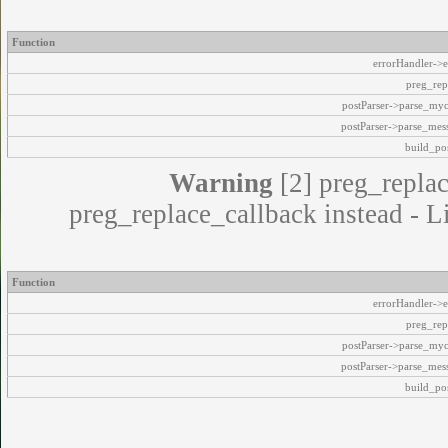
Function
errorHandler->e
preg_rep
postParser->parse_my
postParser->parse_mes
build_pos
Warning
[2] preg_replac
preg_replace_callback instead - L
Function
errorHandler->e
preg_rep
postParser->parse_my
postParser->parse_mes
build_pos