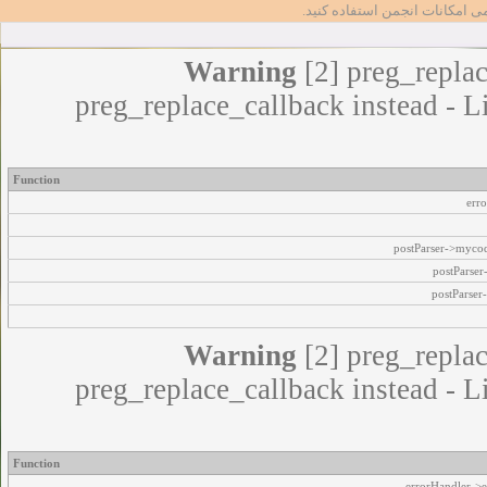
مامی امکانات انجمن استفاده کنید
Warning
[2] preg_replac
preg_replace_callback instead - L
Function
err
postParser->myco
postParse
postParser
Warning
[2] preg_replac
preg_replace_callback instead - L
Function
errorHandler->e