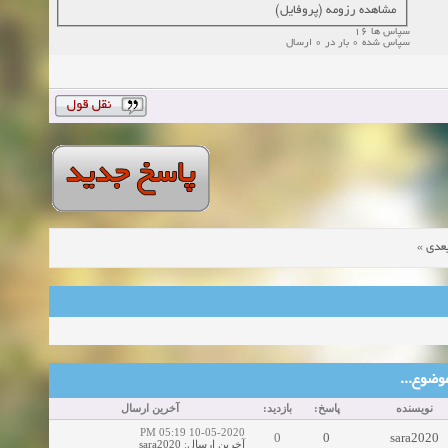
مشاهده رزومه (پروفایل)
سپاس ها 16
سپاس شده 0 بار در 0 ارسال
»
عدی
ین موضوع
نویسنده
پاسخ:
بازدید:
آخرین ارسال
10-05-2020 05:19 PM
0
0
sara2020
sara2020
:
آخرین ارسال