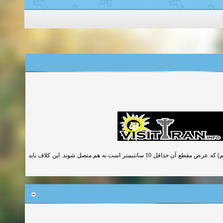
در صورت تجاوز دهانه تیرچه ها از 4 متر باید تیرچه ها بوسیله یک کلاف عرضی (تای بیم) که عرض مقطع آن حداقل 10 سانتیمتر است به هم متصل شوند. این کلاف باید