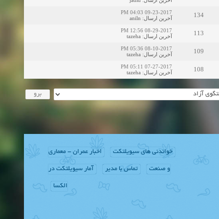
jadid
:
آخرین ارسال
09-23-2017 04:03 PM
134
aniln
:
آخرین ارسال
08-29-2017 12:56 PM
113
tazeha
:
آخرین ارسال
08-10-2017 05:36 PM
109
tazeha
:
آخرین ارسال
07-27-2017 05:11 PM
108
tazeha
:
آخرین ارسال
خواندنی های سیویلتکت
اخبار عمران - معماری
و صنعت
تماس با مدیر
آمار سیویلتکت در
الکسا