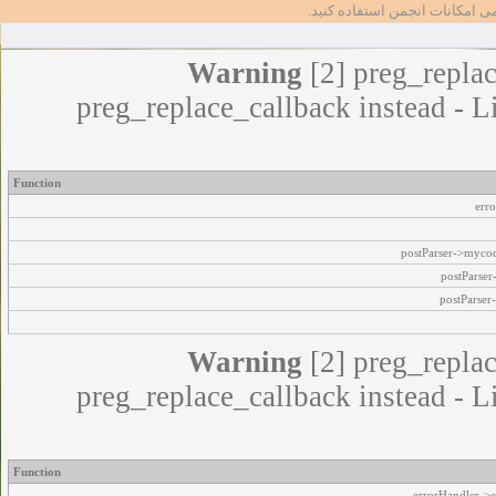
مامی امکانات انجمن استفاده کنید
Warning
[2] preg_replac
preg_replace_callback instead - L
Function
err
postParser->myco
postParse
postParser
Warning
[2] preg_replac
preg_replace_callback instead - L
Function
errorHandler->e