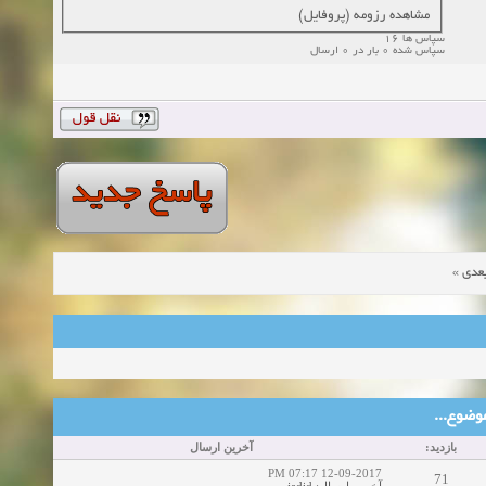
مشاهده رزومه (پروفایل)
سپاس ها 16
سپاس شده 0 بار در 0 ارسال
»
عدی
ین موضوع
بازدید:
آخرین ارسال
12-09-2017 07:17 PM
71