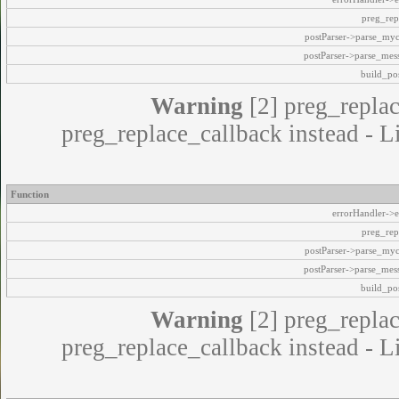
preg_rep
postParser->parse_my
postParser->parse_mes
build_pos
Warning
[2] preg_replac
preg_replace_callback instead - L
Function
errorHandler->e
preg_rep
postParser->parse_my
postParser->parse_mes
build_pos
Warning
[2] preg_replac
preg_replace_callback instead - L