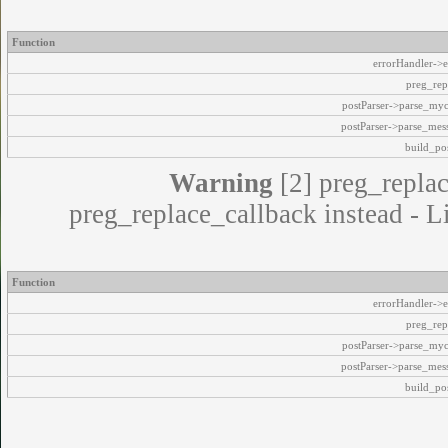
Function
errorHandler->e
preg_rep
postParser->parse_my
postParser->parse_mes
build_pos
Warning
[2] preg_replac
preg_replace_callback instead - L
Function
errorHandler->e
preg_rep
postParser->parse_my
postParser->parse_mes
build_pos