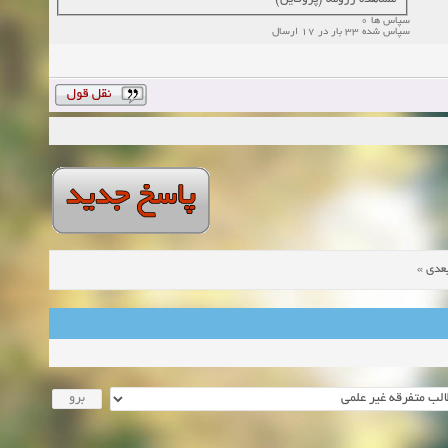
سپاس ها 0
سپاس شده 33 بار در 17 ارسال
»
عدی