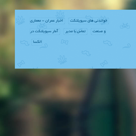
خواندنی های سیویلتکت
اخبار عمران - معماری
و صنعت
تماس با مدیر
آمار سیویلتکت در
الکسا