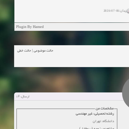
زمان:06-07-2026
ان:11-04-2025
Plugin By Hamed
ن:11-04-2025
زمان:02-26-2025
حالت خطی
|
حالت موضوعی
زمان:11-11-2024
اهده:0
زمان:10-28-2024
زمان:10-21-2024
اهده:0
#1
ارسال:
زمان:10-13-2024
مشخصات من
رشته تحصیلی: غیر مهندسی
زمان:10-11-2024
اهده:0
دانشگاه: تهران
مشاهده رزومه (پروفایل)