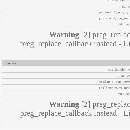
preg_rep
postParser->parse_my
postParser->parse_mes
build_pos
Warning
[2] preg_replac
preg_replace_callback instead - L
Function
errorHandler->e
preg_rep
postParser->parse_my
postParser->parse_mes
build_pos
Warning
[2] preg_replac
preg_replace_callback instead - L