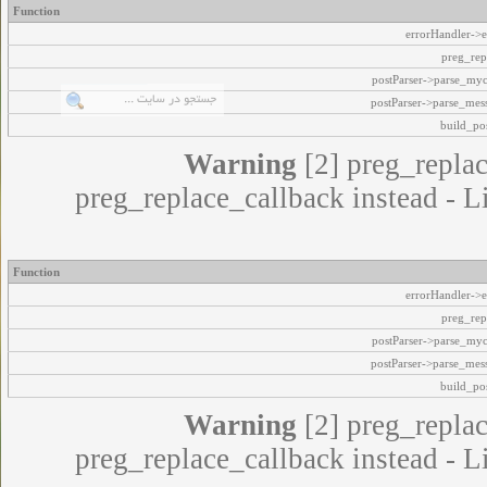
Function
errorHandler->e
preg_rep
postParser->parse_my
postParser->parse_mes
build_pos
Warning
[2] preg_replac
preg_replace_callback instead - L
Function
errorHandler->e
preg_rep
postParser->parse_my
postParser->parse_mes
build_pos
Warning
[2] preg_replac
preg_replace_callback instead - L