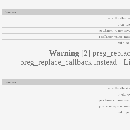
Function
errorHandler->e
preg_rep
postParser->parse_my
postParser->parse_mes
build_pos
Warning
[2] preg_replac
preg_replace_callback instead - L
Function
errorHandler->e
preg_rep
postParser->parse_my
postParser->parse_mes
build_pos