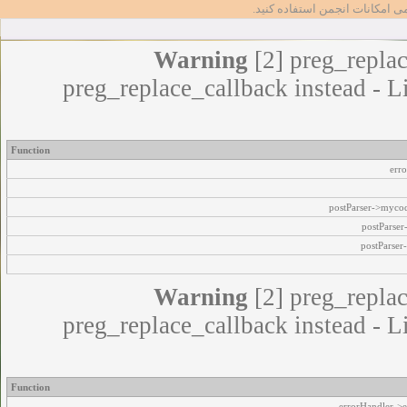
مامی امکانات انجمن استفاده کنید
Warning
[2] preg_replac
preg_replace_callback instead - L
Function
err
postParser->myco
postParse
postParser
Warning
[2] preg_replac
preg_replace_callback instead - L
Function
errorHandler->e