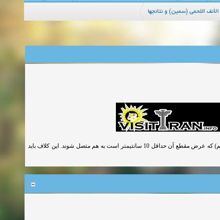
لأنف اللحمی (سمین) و نتائجها
در صورت تجاوز دهانه تیرچه ها از 4 متر باید تیرچه ها بوسیله یک کلاف عرضی (تای بیم) که عرض مقطع آن حداقل 10 سانتیمتر است به هم متصل شوند. این کلاف باید