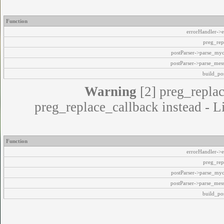
Function
errorHandler->e
preg_rep
postParser->parse_my
postParser->parse_mes
build_pos
Warning
[2] preg_replac
preg_replace_callback instead - L
Function
errorHandler->e
preg_rep
postParser->parse_my
postParser->parse_mes
build_pos