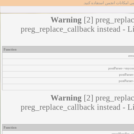
مامی امکانات انجمن استفاده کنید
Warning
[2] preg_replac
preg_replace_callback instead - L
Function
err
postParser->myco
postParse
postParser
Warning
[2] preg_replac
preg_replace_callback instead - L
Function
errorHandler->e