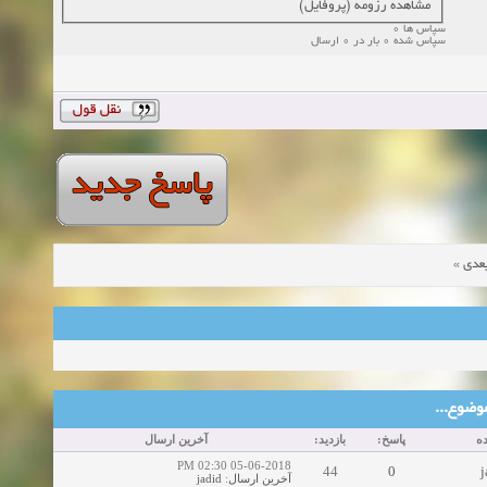
مشاهده رزومه (پروفایل)
سپاس ها 0
سپاس شده 0 بار در 0 ارسال
»
عدی
ین موضوع
ه
پاسخ:
بازدید:
آخرین ارسال
05-06-2018 02:30 PM
44
0
j
jadid
:
آخرین ارسال