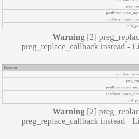
preg_rep
postParser->parse_my
postParser->parse_mes
build_pos
Warning
[2] preg_replac
preg_replace_callback instead - L
Function
errorHandler->e
preg_rep
postParser->parse_my
postParser->parse_mes
build_pos
Warning
[2] preg_replac
preg_replace_callback instead - L