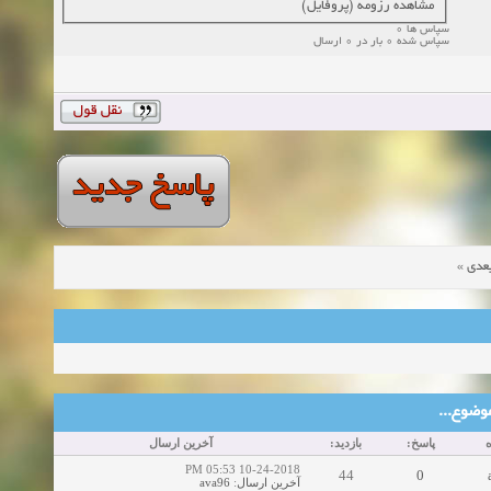
مشاهده رزومه (پروفایل)
سپاس ها 0
سپاس شده 0 بار در 0 ارسال
»
عدی
ین موضوع
ه
پاسخ:
بازدید:
آخرین ارسال
10-24-2018 05:53 PM
44
0
ava96
:
آخرین ارسال