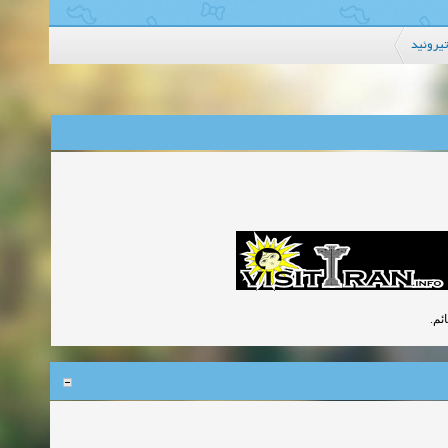
یروئید
ائم