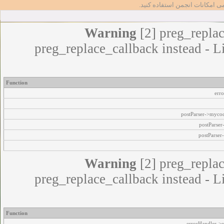
مامی امکانات انجمن استفاده کنید
Warning
[2] preg_replac
preg_replace_callback instead - L
Function
err
postParser->myco
postParse
postParser
Warning
[2] preg_replac
preg_replace_callback instead - L
Function
errorHandler->e