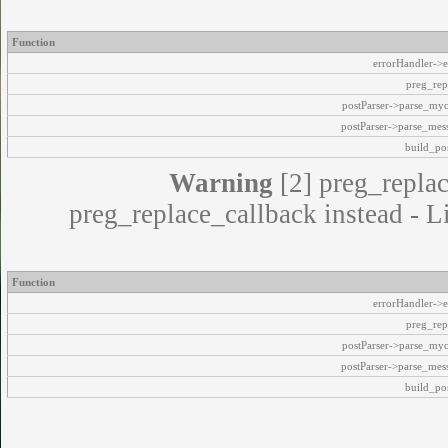
Function
errorHandler->e
preg_rep
postParser->parse_my
postParser->parse_mes
build_pos
Warning
[2] preg_replac
preg_replace_callback instead - L
Function
errorHandler->e
preg_rep
postParser->parse_my
postParser->parse_mes
build_pos