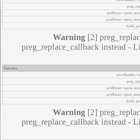
preg_rep
postParser->parse_my
postParser->parse_mes
build_pos
Warning
[2] preg_replac
preg_replace_callback instead - L
Function
errorHandler->e
preg_rep
postParser->parse_my
postParser->parse_mes
build_pos
Warning
[2] preg_replac
preg_replace_callback instead - L