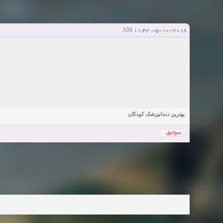
دعوت به 
bcivilsh
bcivilsh
شروع کننده:
آخرین ارسال توسط:
پاسخ ها:0
Sexy Girls from your city for night - Verified Women
elmi.alireza70
elmi.alireza70
شروع کننده:
آخرین ارسال توسط:
پاسخ ها:0
05-10-2018, 11:43 AM
Girls in your town for night - Real-life Females
دعوت به 
bcivilsh
bcivilsh
شروع کننده:
آخرین ارسال توسط:
پاسخ ها:0
Womans from your town for night - Verified Damsels
elmi.alireza70
elmi.alireza70
شروع کننده:
آخرین ارسال توسط:
پاسخ ها:0
بهترین دندانپزشک کودکان