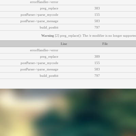
errorHandler->error
preg_replace
383
postParser->parse_mycode
155
postParser->parse_message
583
build_postbit
797
Warning
[2] preg_replace(): The /e modifier is no longer supported
Line
File
errorHandler->error
preg_replace
389
postParser->parse_mycode
155
postParser->parse_message
583
build_postbit
797