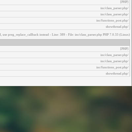
[PHP]
/inc/class_parser.php
/inc/class_parser.php
/inc/functions_post.php
/showthread.php
, use preg_replace_callback instead - Line: 389 - File: inc/class_parser.php PHP 7.0.33 (Linux)
[PHP]
/inc/class_parser.php
/inc/class_parser.php
/inc/functions_post.php
/showthread.php