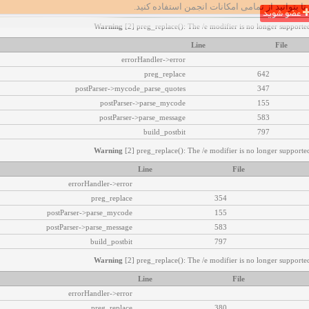
تا بتوانید از تمامی امکانات انجمن استفاده کنید.
عضو شوید
Warning
[2] preg_replace(): The /e modifier is no longer supported
Line
File
errorHandler->error
preg_replace
642
postParser->mycode_parse_quotes
347
postParser->parse_mycode
155
postParser->parse_message
583
build_postbit
797
Warning
[2] preg_replace(): The /e modifier is no longer supported
Line
File
errorHandler->error
preg_replace
354
postParser->parse_mycode
155
postParser->parse_message
583
build_postbit
797
Warning
[2] preg_replace(): The /e modifier is no longer supported
Line
File
errorHandler->error
preg_replace
380