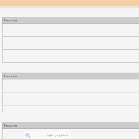
Function
Function
Function