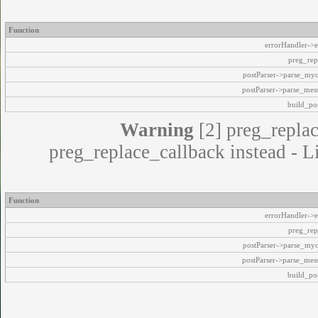
Function
errorHandler->e
preg_rep
postParser->parse_my
postParser->parse_mes
build_pos
Warning
[2] preg_replac
preg_replace_callback instead - L
Function
errorHandler->e
preg_rep
postParser->parse_my
postParser->parse_mes
build_pos