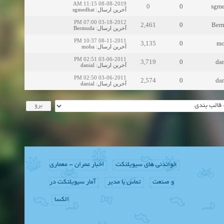
08-08-2019 11:15 AM
0
0
sgme
sgmedhat
:
آخرین ارسال
03-18-2012 07:00 PM
2,461
0
Ber
Bermuda
:
آخرین ارسال
08-11-2011 10:37 PM
3,135
0
mo
moha
:
آخرین ارسال
03-06-2011 02:51 PM
3,719
0
dan
danial
:
آخرین ارسال
03-06-2011 02:50 PM
2,574
0
dan
danial
:
آخرین ارسال
خواندنی های سیویلتکت
اخبار عمران - معماری
و صنعت
تماس با مدیر
آمار سیویلتکت در
الکسا