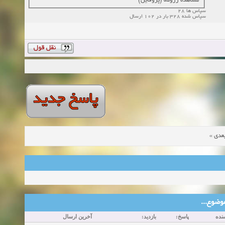
مشاهده رزومه (پروفایل)
سپاس ها 28
سپاس شده 328 بار در 102 ارسال
»
عدی
ین موضوع
نده
پاسخ:
بازدید:
آخرین ارسال