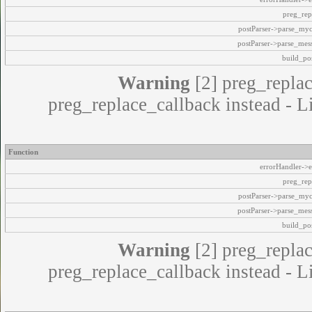
preg_rep
postParser->parse_my
postParser->parse_mes
build_pos
Warning
[2] preg_replac
preg_replace_callback instead - L
Function
errorHandler->e
preg_rep
postParser->parse_my
postParser->parse_mes
build_pos
Warning
[2] preg_replac
preg_replace_callback instead - L