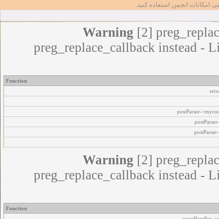
مامی امکانات انجمن استفاده کنید
Warning
[2] preg_replac
preg_replace_callback instead - L
Function
err
postParser->myco
postParse
postParser
Warning
[2] preg_replac
preg_replace_callback instead - L
Function
errorHandler->e