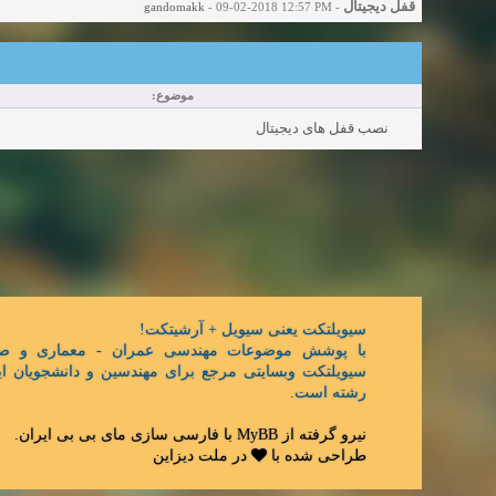
قفل دیجیتال
gandomakk
- 09-02-2018 12:57 PM
-
موضوع:
نصب قفل های دیجیتال
سیویلتکت یعنی سیویل + آرشیتکت!
با پوشش موضوعات مهندسی عمران - معماری و ص,
سیویلتکت وبسایتی مرجع برای مهندسین و دانشجویان ای
رشته است.
.
مای بی بی ایران
با فارسی سازی
MyBB
نیرو گرفته از
طراحی شده با
در
ملت دیزاین