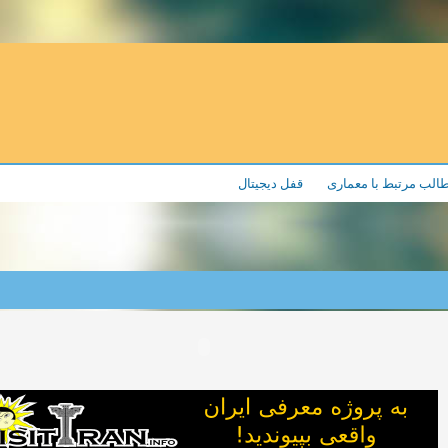
الب مرتبط با معماری
قفل دیجیتال