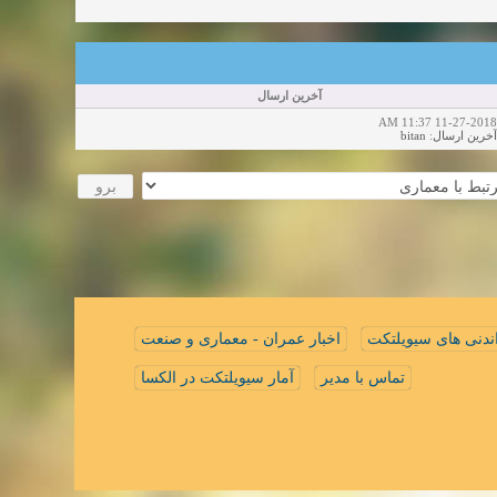
آخرین ارسال
11-27-2018 11:37 AM
bitan
:
آخرین ارسال
ندنی های سیویلتکت
اخبار عمران - معماری و صنعت
تماس با مدیر
آمار سیویلتکت در الکسا