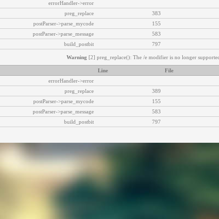
errorHandler->error
preg_replace
383
postParser->parse_mycode
155
postParser->parse_message
583
build_postbit
797
Warning
[2] preg_replace(): The /e modifier is no longer supported
Line
File
errorHandler->error
preg_replace
389
postParser->parse_mycode
155
postParser->parse_message
583
build_postbit
797