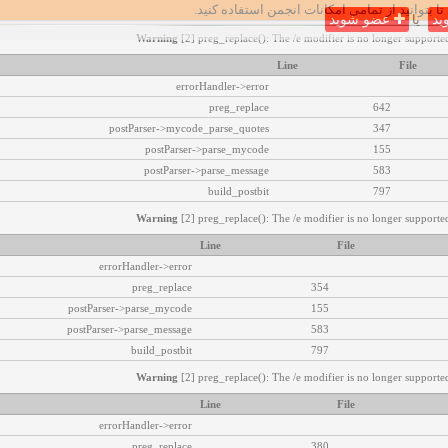
تا بتوانید از تمامی امکانات انجمن استفاده کنید.
ید
یا
عضو شوید
Warning
[2] preg_replace(): The /e modifier is no longer supported
Line
File
errorHandler->error
preg_replace
642
postParser->mycode_parse_quotes
347
postParser->parse_mycode
155
postParser->parse_message
583
build_postbit
797
Warning
[2] preg_replace(): The /e modifier is no longer supported
Line
File
errorHandler->error
preg_replace
354
postParser->parse_mycode
155
postParser->parse_message
583
build_postbit
797
Warning
[2] preg_replace(): The /e modifier is no longer supported
Line
File
errorHandler->error
preg_replace
380