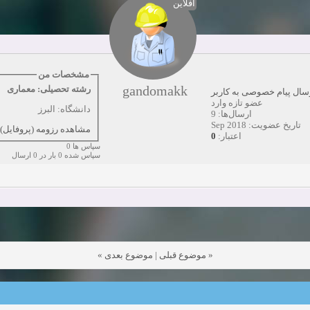
آفلاین
همکاری
زمان:10-28-2024
مشاهده:0
دعوت به همکاری
زمان:10-21-2024
مشاهده:0
همکاری
زمان:10-13-2024
مشاهده:0
مشخصات من
gandomakk
رشته تحصیلی: معماری
سال پیام خصوصی به کاربر
دعوت به همکاری
زمان:10-11-2024
مشاهده:0
عضو تازه وارد
دانشگاه: البرز
ارسال‌ها: 9
تاریخ عضویت: Sep 2018
مشاهده رزومه (پروفایل)
0
اعتبار:
سپاس ها 0
سپاس شده 0 بار در 0 ارسال
»
موضوع بعدی
|
موضوع قبلی
«