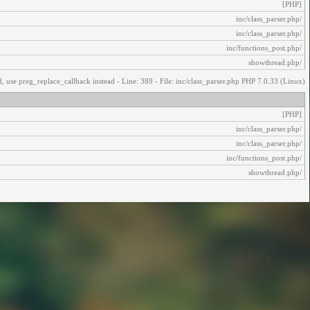
[PHP]
/inc/class_parser.php
/inc/class_parser.php
/inc/functions_post.php
/showthread.php
, use preg_replace_callback instead - Line: 389 - File: inc/class_parser.php PHP 7.0.33 (Linux)
[PHP]
/inc/class_parser.php
/inc/class_parser.php
/inc/functions_post.php
/showthread.php