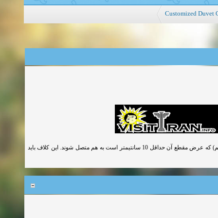
Customized Duvet 
در صورت تجاوز دهانه تیرچه ها از 4 متر باید تیرچه ها بوسیله یک کلاف عرضی (تای بیم) که عرض مقطع آن حداقل 10 سانتیمتر است به هم متصل شوند. این کلاف باید
زمان:06-07-2026