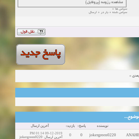
مشاهده رزومه (پروفایل)
سپاس ها 0
سپاس شده 0 بار در 0 ارسال
»
عدی
ین موضوع
نویسنده
پاسخ:
بازدید:
آخرین ارسال
09-12-2019 01:14 PM
0
0
jokergreen0220
ANAHEIM
jokergreen0220
:
آخرین ارسال