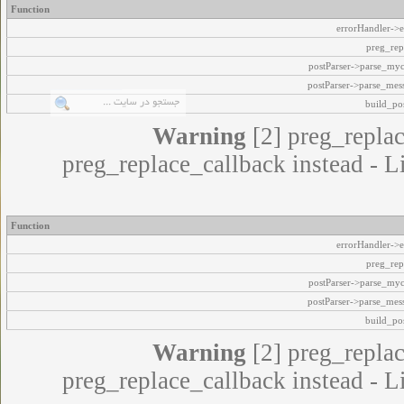
Function
errorHandler->e
preg_rep
postParser->parse_my
postParser->parse_mes
build_pos
Warning
[2] preg_replac
preg_replace_callback instead - L
Function
errorHandler->e
preg_rep
postParser->parse_my
postParser->parse_mes
build_pos
Warning
[2] preg_replac
preg_replace_callback instead - L