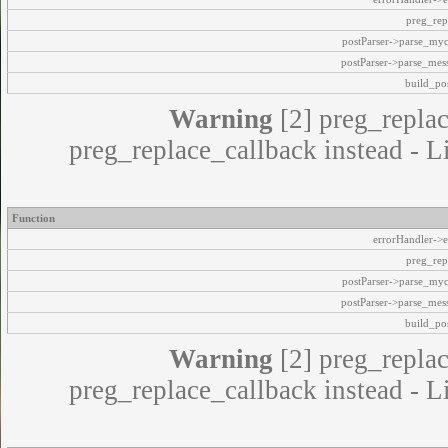
preg_rep
postParser->parse_my
postParser->parse_mes
build_pos
Warning
[2] preg_replac
preg_replace_callback instead - L
Function
errorHandler->e
preg_rep
postParser->parse_my
postParser->parse_mes
build_pos
Warning
[2] preg_replac
preg_replace_callback instead - L