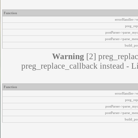
Function
errorHandler->e
preg_rep
postParser->parse_my
postParser->parse_mes
build_pos
Warning
[2] preg_replac
preg_replace_callback instead - L
Function
errorHandler->e
preg_rep
postParser->parse_my
postParser->parse_mes
build_pos