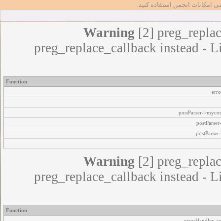
مامی امکانات انجمن استفاده کنید
Warning
[2] preg_replac
preg_replace_callback instead - L
Function
err
postParser->myco
postParse
postParser
Warning
[2] preg_replac
preg_replace_callback instead - L
Function
errorHandler->e