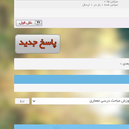
سپاس ها 0
سپاس شده 1 بار در 1 ارسال
»
عدی