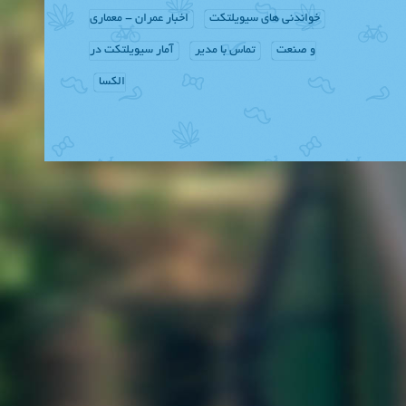
خواندنی های سیویلتکت
اخبار عمران - معماری
و صنعت
تماس با مدیر
آمار سیویلتکت در
الکسا