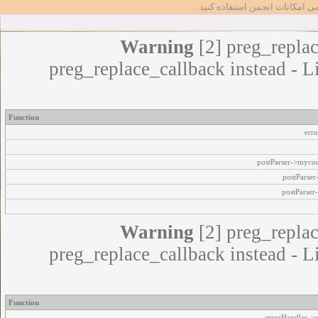
مامی امکانات انجمن استفاده کنید
Warning
[2] preg_replac
preg_replace_callback instead - L
Function
err
postParser->myco
postParse
postParser
Warning
[2] preg_replac
preg_replace_callback instead - L
Function
errorHandler->e