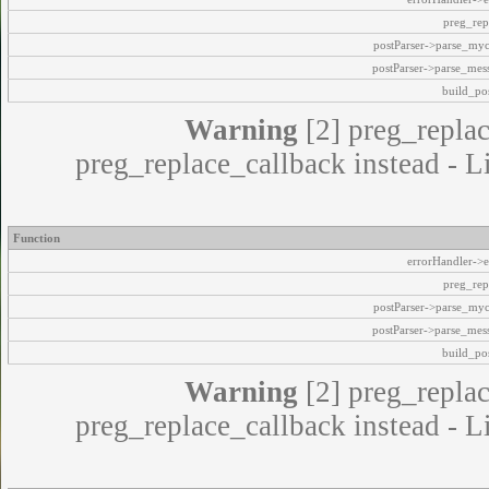
preg_rep
postParser->parse_my
postParser->parse_mes
build_pos
Warning
[2] preg_replac
preg_replace_callback instead - L
Function
errorHandler->e
preg_rep
postParser->parse_my
postParser->parse_mes
build_pos
Warning
[2] preg_replac
preg_replace_callback instead - L