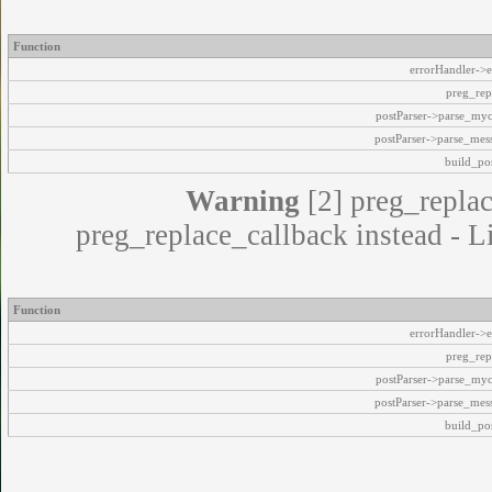
Function
errorHandler->e
preg_rep
postParser->parse_my
postParser->parse_mes
build_pos
Warning
[2] preg_replac
preg_replace_callback instead - L
Function
errorHandler->e
preg_rep
postParser->parse_my
postParser->parse_mes
build_pos