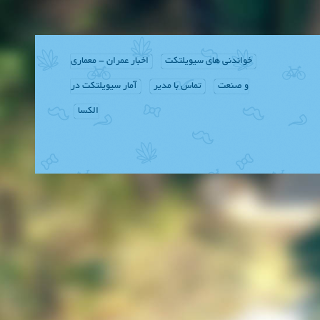
خواندنی های سیویلتکت
اخبار عمران - معماری
و صنعت
تماس با مدیر
آمار سیویلتکت در
الکسا