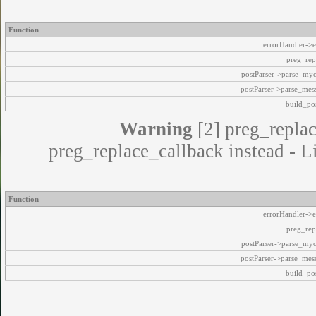
Function
errorHandler->e
preg_rep
postParser->parse_my
postParser->parse_mes
build_pos
Warning
[2] preg_replac
preg_replace_callback instead - L
Function
errorHandler->e
preg_rep
postParser->parse_my
postParser->parse_mes
build_pos