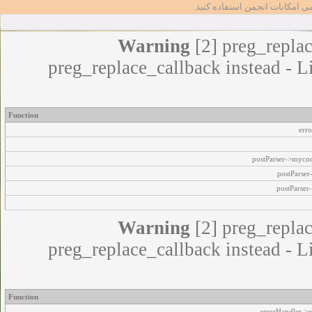
مامی امکانات انجمن استفاده کنید
Warning
[2] preg_replac
preg_replace_callback instead - L
Function
err
postParser->myco
postParse
postParser
Warning
[2] preg_replac
preg_replace_callback instead - L
Function
errorHandler->e