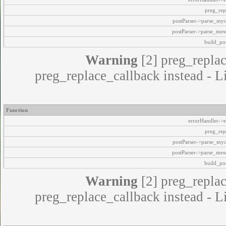
preg_rep
postParser->parse_my
postParser->parse_mes
build_pos
Warning
[2] preg_replac
preg_replace_callback instead - L
Function
errorHandler->e
preg_rep
postParser->parse_my
postParser->parse_mes
build_pos
Warning
[2] preg_replac
preg_replace_callback instead - L