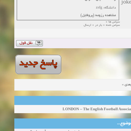
زمان:10-11-2024
اهده:0
jok
دانشگاه: zsfg
مشاهده رزومه (پروفایل)
سپاس ها 0
سپاس شده 0 بار در 0 ارسال
»
عدی
LONDON -- The English Football Associa
ین موضوع