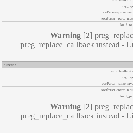
preg_rep
postParser->parse_my
postParser->parse_mes
build_pos
Warning
[2] preg_replac
preg_replace_callback instead - L
Function
errorHandler->e
preg_rep
postParser->parse_my
postParser->parse_mes
build_pos
Warning
[2] preg_replac
preg_replace_callback instead - L