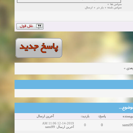
سپاس ها 0
سپاس شده 0 بار در 0 ارسال
»
عدی
ین موضوع
ویسنده
پاسخ:
بازدید:
آخرین ارسال
12-14-2019 11:06 AM
0
0
sami9
sami99
:
آخرین ارسال