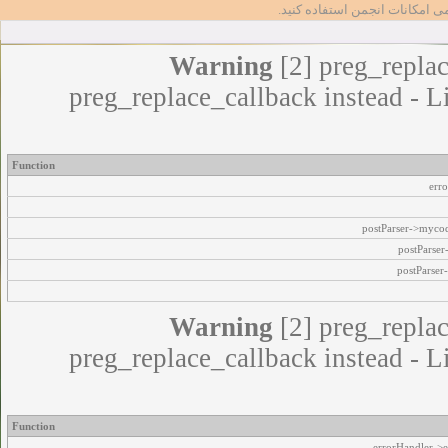
مامی امکانات انجمن استفاده کنید
Warning
[2] preg_replac
preg_replace_callback instead - L
Function
err
postParser->myco
postParse
postParser
Warning
[2] preg_replac
preg_replace_callback instead - L
Function
errorHandler->e