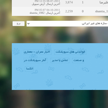
08-07-2011 12:35 PM
3,874
1
لیرضا
آرش سیویل
:
آخرین ارسال
04-10-2011 05:07 PM
2,259
0
shantia_
shantia_1982
:
آخرین ارسال
خواندنی های سیویلتکت
اخبار عمران - معماری
و صنعت
تماس با مدیر
آمار سیویلتکت در
الکسا