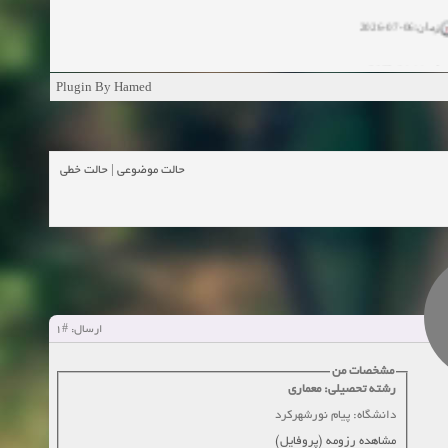
زمان:06-07-2026
ان:11-04-2025
Plugin By Hamed
ن:11-04-2025
زمان:02-26-2025
حالت خطی
|
حالت موضوعی
زمان:11-11-2024
اهده:0
زمان:10-28-2024
زمان:10-21-2024
اهده:0
#1
ارسال:
زمان:10-13-2024
مشخصات من
رشته تحصیلی: معماری
زمان:10-11-2024
اهده:0
دانشگاه: پیام نورشهرکرد
مشاهده رزومه (پروفایل)