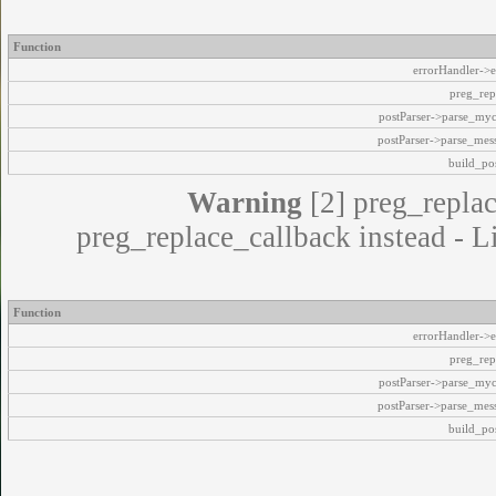
Function
errorHandler->e
preg_rep
postParser->parse_my
postParser->parse_mes
build_pos
Warning
[2] preg_replac
preg_replace_callback instead - L
Function
errorHandler->e
preg_rep
postParser->parse_my
postParser->parse_mes
build_pos