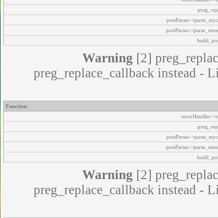
preg_rep
postParser->parse_my
postParser->parse_mes
build_pos
Warning
[2] preg_replac
preg_replace_callback instead - L
Function
errorHandler->e
preg_rep
postParser->parse_my
postParser->parse_mes
build_pos
Warning
[2] preg_replac
preg_replace_callback instead - L