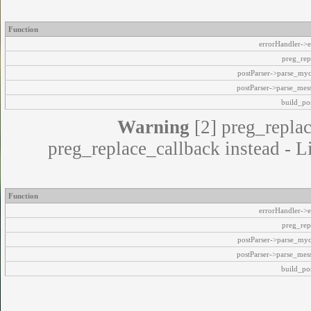
Function
errorHandler->e
preg_rep
postParser->parse_my
postParser->parse_mes
build_pos
Warning
[2] preg_replac
preg_replace_callback instead - L
Function
errorHandler->e
preg_rep
postParser->parse_my
postParser->parse_mes
build_pos