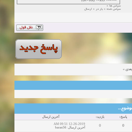
سپاس ها 0
سپاس شده 0 بار در 0 ارسال
»
عدی
ین موضوع
پاسخ:
بازدید:
آخرین ارسال
12-26-2019 09:51 AM
0
0
baran56
:
آخرین ارسال