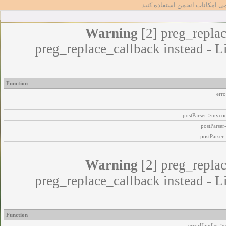
مامی امکانات انجمن استفاده کنید
Warning
[2] preg_replac
preg_replace_callback instead - L
Function
err
postParser->myco
postParse
postParser
Warning
[2] preg_replac
preg_replace_callback instead - L
Function
errorHandler->e